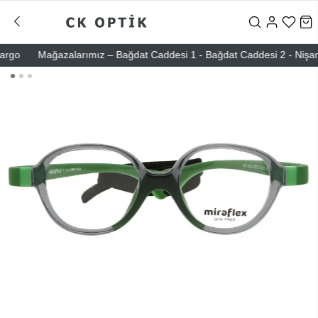
o
Mağazalarımız – Bağdat Caddesi 1 - Bağdat Caddesi 2 - Nişantaşı 