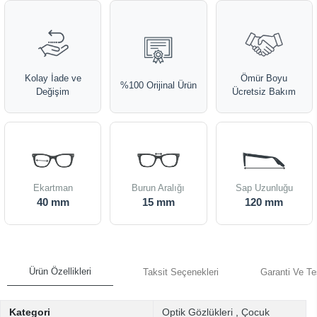
Kolay İade ve
Ömür Boyu
%100 Orijinal Ürün
Değişim
Ücretsiz Bakım
Ekartman
Burun Aralığı
Sap Uzunluğu
40 mm
15 mm
120 mm
Ürün Özellikleri
Taksit Seçenekleri
Garanti Ve Te
Kategori
Optik Gözlükleri
,
Çocuk