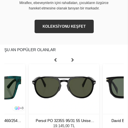
Miraflex, ebeveynlerin içini rahatlatan, çocukların özgürce
hareket etmesine olanak tanıyan bir markadır.
KOLEKSİYONU KEŞFET
ŞU AN POPÜLER OLANLAR
+
3
0 3460/254
Persol PO 3235S 95/31 55 Unisex
David Be
zlüğü
Güneş Gözlüğü
8503351 
L
19.145,00 TL