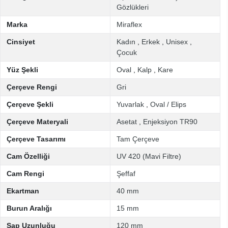
Gözlükleri
Marka
Miraflex
Cinsiyet
Kadın
,
Erkek
,
Unisex
,
Çocuk
Yüz Şekli
Oval
,
Kalp
,
Kare
Çerçeve Rengi
Gri
Çerçeve Şekli
Yuvarlak
,
Oval / Elips
Çerçeve Materyali
Asetat
,
Enjeksiyon TR90
Çerçeve Tasarımı
Tam Çerçeve
Cam Özelliği
UV 420 (Mavi Filtre)
Cam Rengi
Şeffaf
Ekartman
40 mm
Burun Aralığı
15 mm
Sap Uzunluğu
120 mm