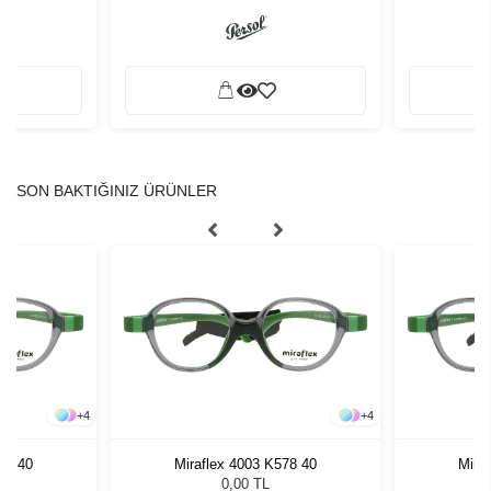
SON BAKTIĞINIZ ÜRÜNLER
+
4
+
4
78 40
Miraflex 4003 K578 40
Mira
0,00 TL