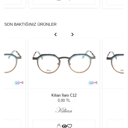
SON BAKTIĞINIZ ÜRÜNLER
+
5
+
5
12
Kilian İlaro C12
K
0,00 TL