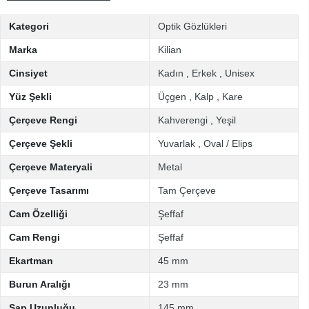
Kategori
Optik Gözlükleri
Marka
Kilian
Cinsiyet
Kadın
,
Erkek
,
Unisex
Yüz Şekli
Üçgen
,
Kalp
,
Kare
Çerçeve Rengi
Kahverengi
,
Yeşil
Çerçeve Şekli
Yuvarlak
,
Oval / Elips
Çerçeve Materyali
Metal
Çerçeve Tasarımı
Tam Çerçeve
Cam Özelliği
Şeffaf
Cam Rengi
Şeffaf
Ekartman
45 mm
Burun Aralığı
23 mm
Sap Uzunluğu
145 mm