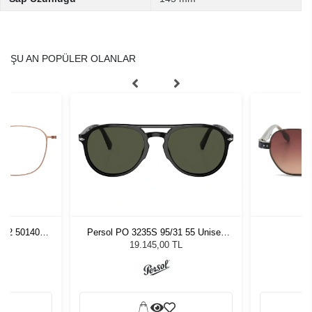
ŞU AN POPÜLER OLANLAR
U12 50140
Persol PO 3235S 95/31 55 Unisex
Ki
Güneş Gözlüğü
19.145,00 TL