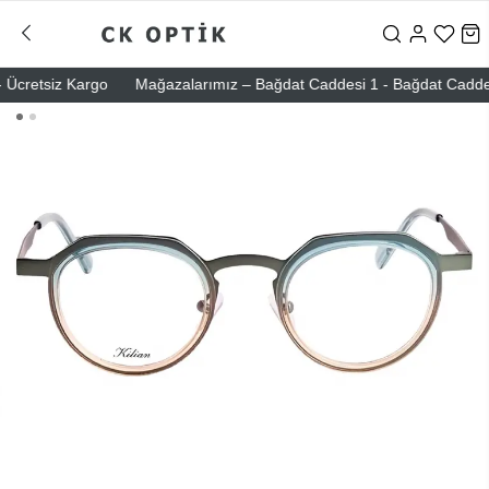
cretsiz Kargo
Mağazalarımız – Bağdat Caddesi 1 - Bağdat Caddesi 2 -