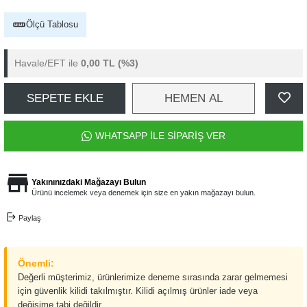
Ölçü Tablosu
Havale/EFT ile
0,00 TL
(%3)
SEPETE EKLE
HEMEN AL
WHATSAPP İLE SİPARİŞ VER
Yakınınızdaki Mağazayı Bulun
Ürünü incelemek veya denemek için size en yakın mağazayı bulun.
Paylaş
Önemli:
Değerli müşterimiz, ürünlerimize deneme sırasında zarar gelmemesi
için güvenlik kilidi takılmıştır. Kilidi açılmış ürünler iade veya
değişime tabi değildir.