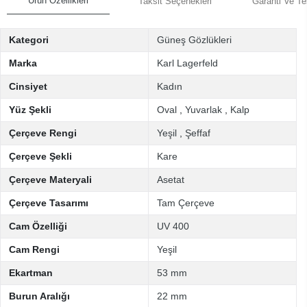
Ürün Özellikleri
Taksit Seçenekleri
Garanti Ve Te
Kategori
Güneş Gözlükleri
Marka
Karl Lagerfeld
Cinsiyet
Kadın
Yüz Şekli
Oval
,
Yuvarlak
,
Kalp
Çerçeve Rengi
Yeşil
,
Şeffaf
Çerçeve Şekli
Kare
Çerçeve Materyali
Asetat
Çerçeve Tasarımı
Tam Çerçeve
Cam Özelliği
UV 400
Cam Rengi
Yeşil
Ekartman
53 mm
Burun Aralığı
22 mm