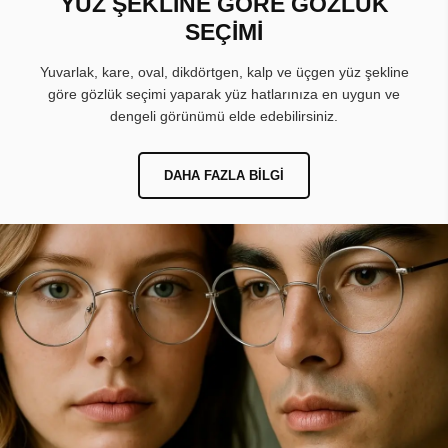
YÜZ ŞEKLİNE GÖRE GÖZLÜK
SEÇİMİ
Yuvarlak, kare, oval, dikdörtgen, kalp ve üçgen yüz şekline
göre gözlük seçimi yaparak yüz hatlarınıza en uygun ve
dengeli görünümü elde edebilirsiniz.
DAHA FAZLA BILGI