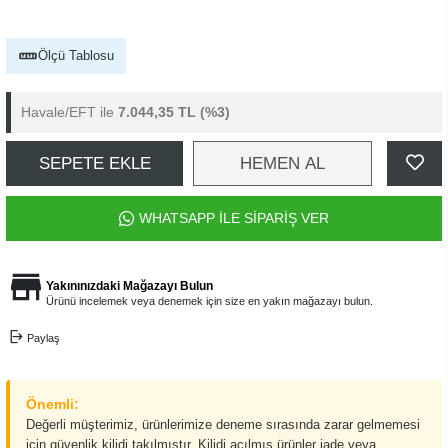
Ölçü Tablosu
Havale/EFT ile
7.044,35 TL
(%3)
SEPETE EKLE
HEMEN AL
WHATSAPP İLE SİPARİŞ VER
Yakınınızdaki Mağazayı Bulun
Ürünü incelemek veya denemek için size en yakın mağazayı bulun.
Paylaş
Önemli:
Değerli müşterimiz, ürünlerimize deneme sırasında zarar gelmemesi
için güvenlik kilidi takılmıştır. Kilidi açılmış ürünler iade veya