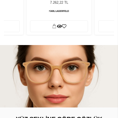
 Gözlüğü
Khaki Kadın Güneş Gözlüğü
Khaki K
7.262,22 TL