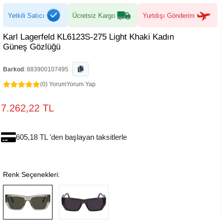
Yetkili Satıcı
Ücretsiz Kargo
Yurtdışı Gönderim
Karl Lagerfeld KL6123S-275 Light Khaki Kadın
Güneş Gözlüğü
Barkod
:
883900107495
(0) Yorum
Yorum Yap
7.262,22 TL
605,18 TL 'den başlayan taksitlerle
Renk Seçenekleri: