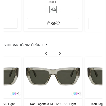
ğü
Graphite Grey
L
0,00 TL
SON BAKTIĞINIZ ÜRÜNLER
+
2
+
2
S-275 Light
Karl Lagerfeld KL6123S-275 Light
Karl Lager