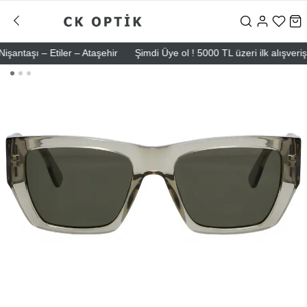
aşı – Etiler – Ataşehir
Şimdi Üye ol ! 5000 TL üzeri ilk alışverişind