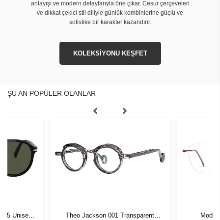
anlayışı ve modern detaylarıyla öne çıkar. Cesur çerçeveleri
ve dikkat çekici stil diliyle günlük kombinlerine güçlü ve
sofistike bir karakter kazandırır.
KOLEKSİYONU KEŞFET
ŞU AN POPÜLER OLANLAR
1 55 Unisex
Theo Jackson 001 Transparent
Modo 