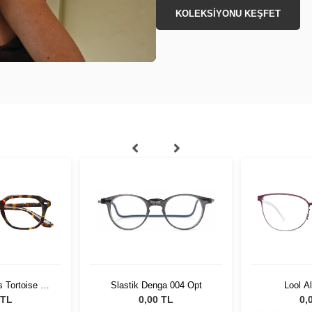
KOLEKSİYONU KEŞFET
 Tortoise 52
Slastik Denga 004 Opt
Lool A
-01
 TL
0,00 TL
0,