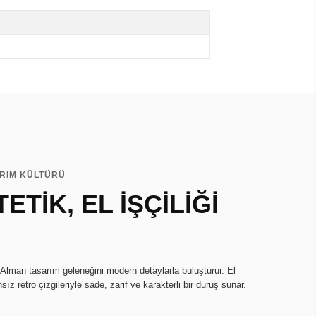
ARIM KÜLTÜRÜ
ETİK, EL İŞÇİLİĞİ
 Alman tasarım geleneğini modern detaylarla buluşturur. El
sız retro çizgileriyle sade, zarif ve karakterli bir duruş sunar.