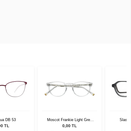
lua DB 53
Moscot Frankie Light Grey
Slasti
48 1202-01
00 TL
0,00 TL