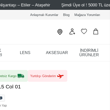
taşehir
Şimdi Üye ol ! 5000 TL üzeri ilk alışverişinde 5
Anlaşmalı Kurumlar
Blog
Mağaza Yorumları
K
İNDİRİMLİ
LENS
AKSESUAR
I
ÜRÜNLER
etsiz Kargo
Yurtdışı Gönderim
15 Col 01
m Yap