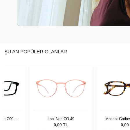
ŞU AN POPÜLER OLANLAR
rime C001
Lool Neri CO 49
Moscot Gatkes
2002
L
0,00 TL
0,00