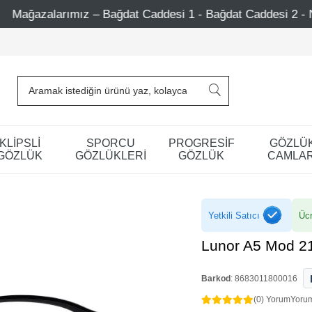
ağdat Caddesi 1 - Bağdat Caddesi 2 - Nişantaşı – Etiler – A
KLİPSLİ
SPORCU
PROGRESİF
GÖZLÜ
GÖZLÜK
GÖZLÜKLERİ
GÖZLÜK
CAMLAR
Yetkili Satıcı
Ücr
Lunor A5 Mod 2
Barkod
:
8683011800016
(0) Yorum
Yoru