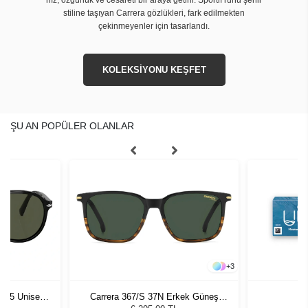
stiline taşıyan Carrera gözlükleri, fark edilmekten
çekinmeyenler için tasarlandı.
KOLEKSİYONU KEŞFET
ŞU AN POPÜLER OLANLAR
+
3
1 55 Unisex
Carrera 367/S 37N Erkek Güneş
ğü
Gözlüğü