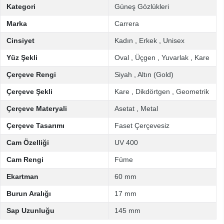
Kategori
Güneş Gözlükleri
Marka
Carrera
Cinsiyet
Kadın
,
Erkek
,
Unisex
Yüz Şekli
Oval
,
Üçgen
,
Yuvarlak
,
Kare
Çerçeve Rengi
Siyah
,
Altın (Gold)
Çerçeve Şekli
Kare
,
Dikdörtgen
,
Geometrik
Çerçeve Materyali
Asetat
,
Metal
Çerçeve Tasarımı
Faset Çerçevesiz
Cam Özelliği
UV 400
Cam Rengi
Füme
Ekartman
60 mm
Burun Aralığı
17 mm
Sap Uzunluğu
145 mm