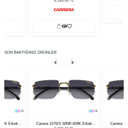
L
6.295,00 TL
SON BAKTIĞINIZ ÜRÜNLER
+
9
+
9
609K Erkek
Carrera 1070/S 50NR 609K Erkek
Carrera 1
ğü
Güneş Gözlüğü
G