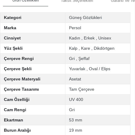
Ürün Özellikleri
Taksit Seçenekleri
Garanti Ve Te
Kategori
Güneş Gözlükleri
Marka
Persol
Cinsiyet
Kadın
,
Erkek
,
Unisex
Yüz Şekli
Kalp
,
Kare
,
Dikdörtgen
Çerçeve Rengi
Gri
,
Şeffaf
Çerçeve Şekli
Yuvarlak
,
Oval / Elips
Çerçeve Materyali
Asetat
Çerçeve Tasarımı
Tam Çerçeve
Cam Özelliği
UV 400
Cam Rengi
Gri
Ekartman
53 mm
Burun Aralığı
19 mm