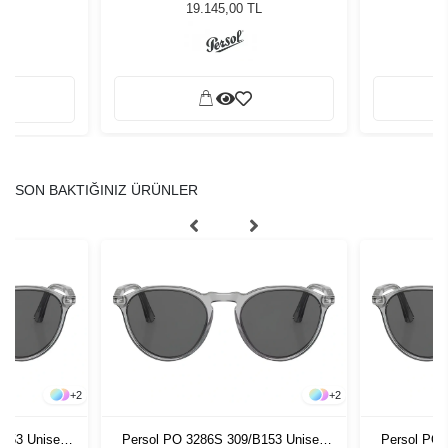
Güneş Gözlüğü
19.145,00 TL
SON BAKTIĞINIZ ÜRÜNLER
+
2
+
2
B153 Unisex
Persol PO 3286S 309/B153 Unisex
Persol PO 