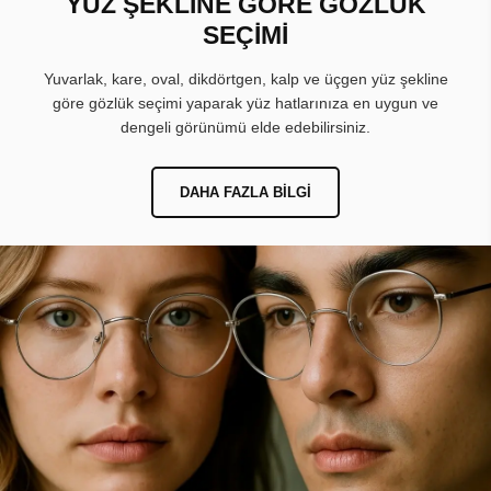
YÜZ ŞEKLİNE GÖRE GÖZLÜK
SEÇİMİ
Yuvarlak, kare, oval, dikdörtgen, kalp ve üçgen yüz şekline
göre gözlük seçimi yaparak yüz hatlarınıza en uygun ve
dengeli görünümü elde edebilirsiniz.
DAHA FAZLA BILGI