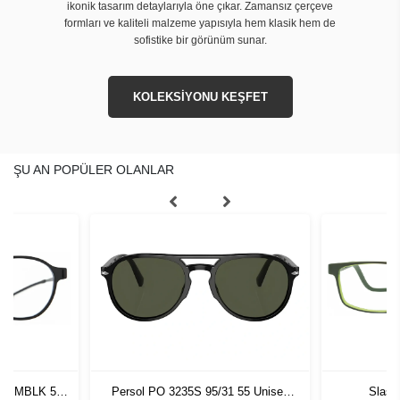
ikonik tasarım detaylarıyla öne çıkar. Zamansız çerçeve
formları ve kaliteli malzeme yapısıyla hem klasik hem de
sofistike bir görünüm sunar.
KOLEKSİYONU KEŞFET
ŞU AN POPÜLER OLANLAR
lly MBLK 50-
Persol PO 3235S 95/31 55 Unisex
Slast