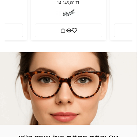
ğü
Güneş Gözlüğü
G
L
14.245,00 TL