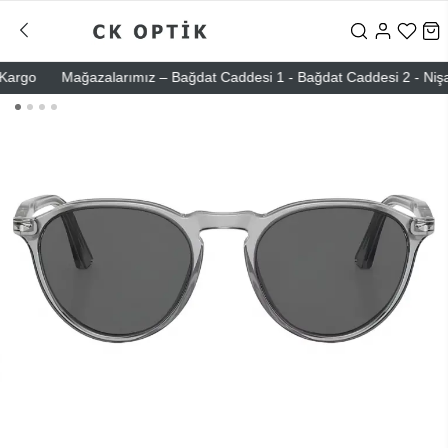
go
Mağazalarımız – Bağdat Caddesi 1 - Bağdat Caddesi 2 - Nişantaşı