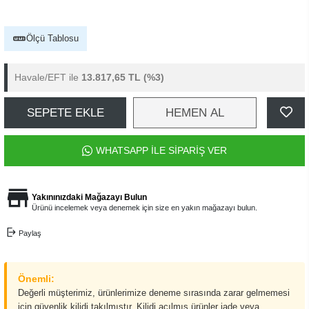
Ölçü Tablosu
Havale/EFT ile
13.817,65 TL
(%3)
SEPETE EKLE
HEMEN AL
WHATSAPP İLE SİPARİŞ VER
Yakınınızdaki Mağazayı Bulun
Ürünü incelemek veya denemek için size en yakın mağazayı bulun.
Paylaş
Önemli:
Değerli müşterimiz, ürünlerimize deneme sırasında zarar gelmemesi
için güvenlik kilidi takılmıştır. Kilidi açılmış ürünler iade veya