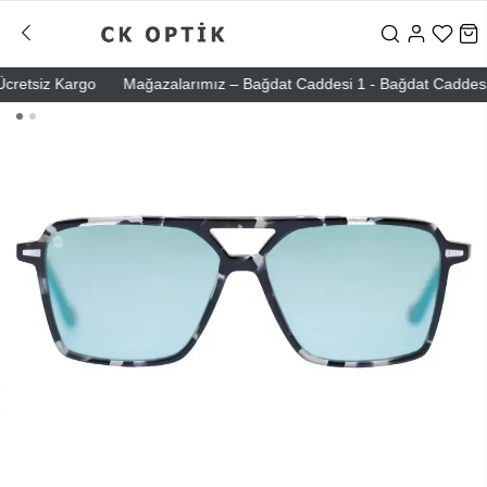
retsiz Kargo
Mağazalarımız – Bağdat Caddesi 1 - Bağdat Caddesi 2 - 