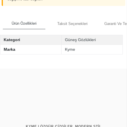
Ürün Özellikleri
Taksit Seçenekleri
Garanti Ve Te
Kategori
Güneş Gözlükleri
Marka
Kyme
KYME | ÖZGÜR ÇİZGİLER, MODERN STİL