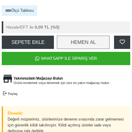
Ölçü Tablosu
Havale/EFT ile
0,00 TL
(%3)
SEPETE EKLE
HEMEN AL
WHATSAPP İLE SİPARİŞ VER
Yakınınızdaki Mağazayı Bulun
Ürünü incelemek veya denemek için size en yakın mağazayı bulun.
Paylaş
Önemli:
Değerli müşterimiz, ürünlerimize deneme sırasında zarar gelmemesi
için güvenlik kilidi takılmıştır. Kilidi açılmış ürünler iade veya
değişime tabi değildir.