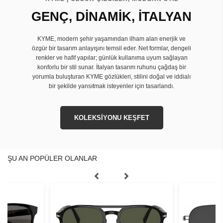
GENÇ, DİNAMİK, İTALYAN
KYME, modern şehir yaşamından ilham alan enerjik ve
özgür bir tasarım anlayışını temsil eder. Net formlar, dengeli
renkler ve hafif yapılar; günlük kullanıma uyum sağlayan
konforlu bir stil sunar. İtalyan tasarım ruhunu çağdaş bir
yorumla buluşturan KYME gözlükleri, stilini doğal ve iddialı
bir şekilde yansıtmak isteyenler için tasarlandı.
KOLEKSİYONU KEŞFET
ŞU AN POPÜLER OLANLAR