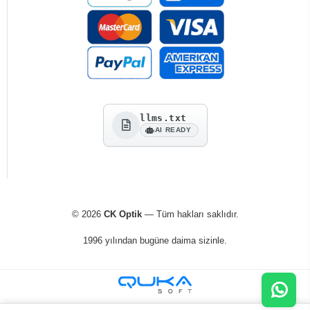
llms.txt
AI READY
© 2026
CK Optik
— Tüm hakları saklıdır.
1996 yılından bugüne daima sizinle.