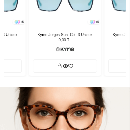
+
5
+
5
. 3 Unisex
Kyme Jorges Sun. Col. 3 Unisex
Kyme Jorg
ğü
Güneş Gözlüğü
G
0,00 TL