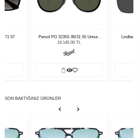
01/71 57
Persol PO 3235S 95/31 55 Unisex
Lindberg
Güneş Gözlüğü
L
19.145,00 TL
SON BAKTIĞINIZ ÜRÜNLER