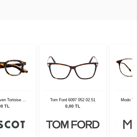
en Tortoise 47
Tom Ford 6097 052 02.51
Modo Tit
02-01
R
00 TL
0,00 TL