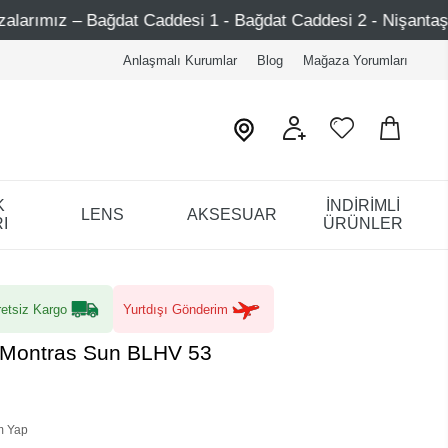
Caddesi 1 - Bağdat Caddesi 2 - Nişantaşı – Etiler – Ataşehi
Anlaşmalı Kurumlar
Blog
Mağaza Yorumları
K
İNDİRİMLİ
LENS
AKSESUAR
I
ÜRÜNLER
etsiz Kargo
Yurtdışı Gönderim
 Montras Sun BLHV 53
m Yap