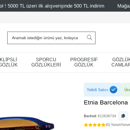
lk alışverişinde 500 TL indirim
Mağazalarımız – Bağdat 
KLİPSLİ
SPORCU
PROGRESİF
GÖZLÜ
GÖZLÜK
GÖZLÜKLERİ
GÖZLÜK
CAMLAR
Yetkili Satıcı
Ücr
Etnia Barcelona
Barkod
:
612636734
(0) Yorum
Yoru