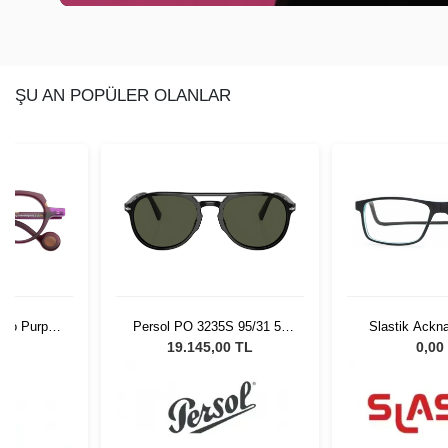
ŞU AN POPÜLER OLANLAR
luo Purple
Persol PO 3235S 95/31 55
Slastik Ackn
t Brown
Unisex Güneş Gözlüğü
L
19.145,00 TL
0,00