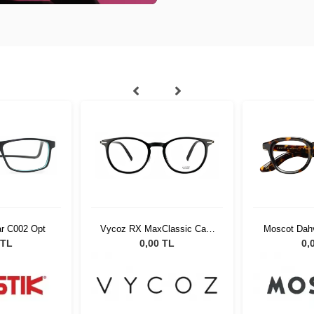
ar C002 Opt
Vycoz RX MaxClassic Cara
Moscot Dahv
SBLK 51-20 57429
20
 TL
0,00 TL
0,