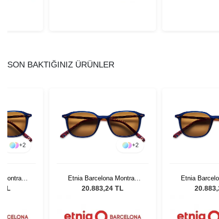
SON BAKTIĞINIZ ÜRÜNLER
+
2
+
2
a Montras
Etnia Barcelona Montras
Etnia Barcel
 53
Sun BLHV 53
Sun BL
4 TL
20.883,24 TL
20.883