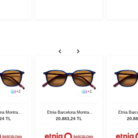
+
2
+
2
ona Montras
Etnia Barcelona Montras
Etnia Barc
HV 53
Sun BLHV 53
Sun 
,24 TL
20.883,24 TL
20.88