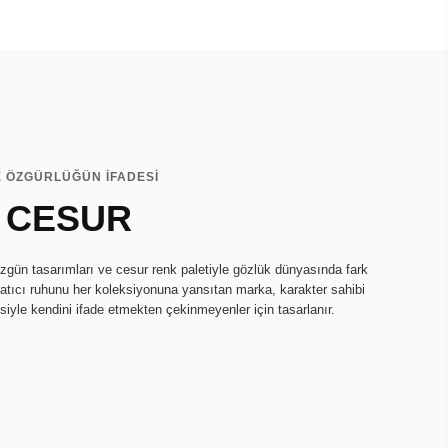
E ÖZGÜRLÜĞÜN İFADESİ
 CESUR
zgün tasarımları ve cesur renk paletiyle gözlük dünyasında fark
ratıcı ruhunu her koleksiyonuna yansıtan marka, karakter sahibi
isiyle kendini ifade etmekten çekinmeyenler için tasarlanır.