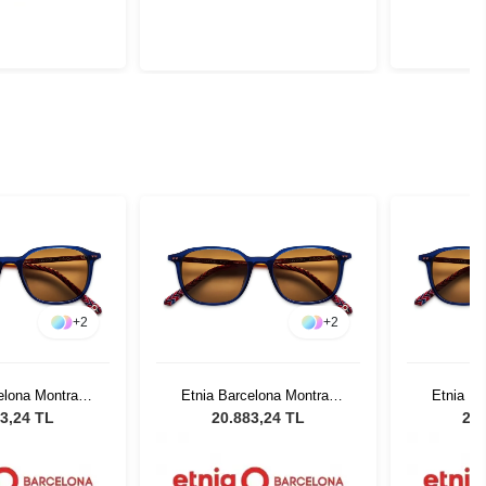
+
2
+
2
elona Montras
Etnia Barcelona Montras
Etnia Ba
BLHV 53
Sun BLHV 53
Su
3,24 TL
20.883,24 TL
20.