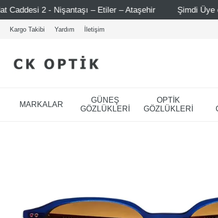
taşı – Etiler – Ataşehir
Şimdi Üye ol ! 5000 TL üzeri i
Kargo Takibi
Yardım
İletişim
GÜNEŞ
OPTİK
MARKALAR
GÖZLÜKLERİ
GÖZLÜKLERİ