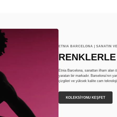
ETNIA BARCELONA | SANATIN V
RENKLERLE
Etnia Barcelona, sanattan ilham alan ö
yaratan bir markadır. Barselona’nın ya
çizgileri ve yüksek kalite cam teknoloj
KOLEKSİYONU KEŞFET