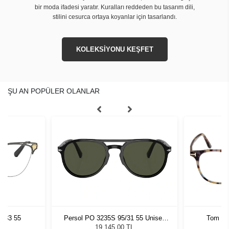
bir moda ifadesi yaratır. Kuralları reddeden bu tasarım dili,
stilini cesurca ortaya koyanlar için tasarlandı.
KOLEKSİYONU KEŞFET
ŞU AN POPÜLER OLANLAR
1433 55
Persol PO 3235S 95/31 55 Unisex
Tom Fo
Güneş Gözlüğü
19.145,00 TL