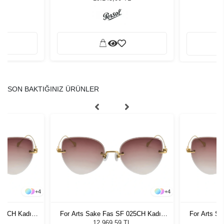
SON BAKTIĞINIZ ÜRÜNLER
+
4
+
4
025CH Kadın
For Arts Sake Fas SF 025CH Kadın
For Arts S
ğü
Güneş Gözlüğü
G
L
12.969,59 TL