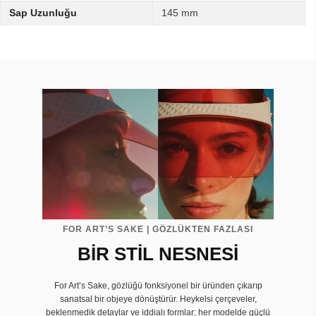
Sap Uzunluğu
145 mm
FOR ART’S SAKE | GÖZLÜKTEN FAZLASI
BİR STİL NESNESİ
For Art’s Sake, gözlüğü fonksiyonel bir üründen çıkarıp
sanatsal bir objeye dönüştürür. Heykelsi çerçeveler,
beklenmedik detaylar ve iddialı formlar; her modelde güçlü