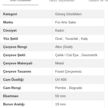
Ürün Özellikleri
Taksit Seçenekleri
Garanti Ve Te
Kategori
Güneş Gözlükleri
Marka
For Arts Sake
Cinsiyet
Kadın
Yüz Şekli
Oval
,
Yuvarlak
,
Kalp
Çerçeve Rengi
Altın (Gold)
Çerçeve Şekli
Çekik / Cat Eye
,
Geometrik
Çerçeve Materyali
Metal
Çerçeve Tasarımı
Faset Çerçevesiz
Cam Özelliği
UV 400
Cam Rengi
Pembe
,
Degrade
Ekartman
59 mm
Burun Aralığı
19 mm