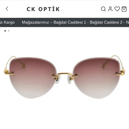
argo
Mağazalarımız – Bağdat Caddesi 1 - Bağdat Caddesi 2 - Nişantaş