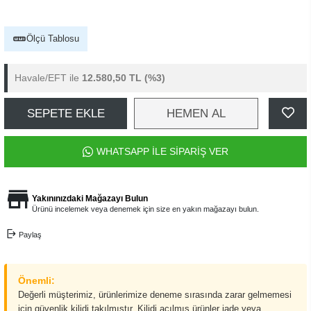
Ölçü Tablosu
Havale/EFT ile
12.580,50 TL
(%3)
SEPETE EKLE
HEMEN AL
WHATSAPP İLE SİPARİŞ VER
Yakınınızdaki Mağazayı Bulun
Ürünü incelemek veya denemek için size en yakın mağazayı bulun.
Paylaş
Önemli:
Değerli müşterimiz, ürünlerimize deneme sırasında zarar gelmemesi
için güvenlik kilidi takılmıştır. Kilidi açılmış ürünler iade veya