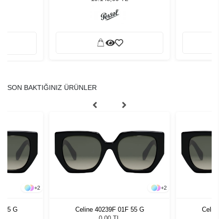
SON BAKTIĞINIZ ÜRÜNLER
+
2
+
2
F 55 G
Celine 40239F 01F 55 G
Celin
0,00 TL