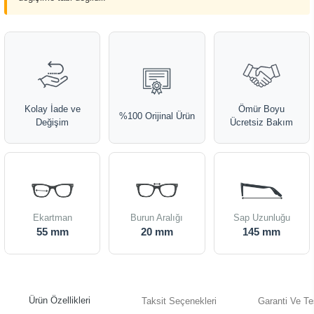
Kolay İade ve
Ömür Boyu
%100 Orijinal Ürün
Değişim
Ücretsiz Bakım
Ekartman
Burun Aralığı
Sap Uzunluğu
55 mm
20 mm
145 mm
Ürün Özellikleri
Taksit Seçenekleri
Garanti Ve Te