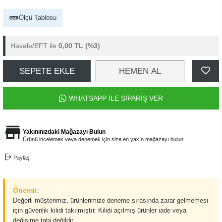
Ölçü Tablosu
Havale/EFT ile
0,00 TL
(%3)
SEPETE EKLE
HEMEN AL
WHATSAPP İLE SİPARİŞ VER
Yakınınızdaki Mağazayı Bulun
Ürünü incelemek veya denemek için size en yakın mağazayı bulun.
Paylaş
Önemli:
Değerli müşterimiz, ürünlerimize deneme sırasında zarar gelmemesi
için güvenlik kilidi takılmıştır. Kilidi açılmış ürünler iade veya
değişime tabi değildir.