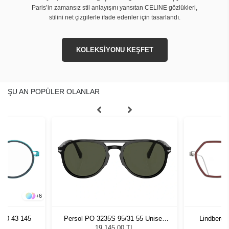
Paris’in zamansız stil anlayışını yansıtan CELINE gözlükleri,
stilini net çizgilerle ifade edenler için tasarlandı.
KOLEKSİYONU KEŞFET
ŞU AN POPÜLER OLANLAR
+
6
980 43 145
Persol PO 3235S 95/31 55 Unisex
Lindberg 
Güneş Gözlüğü
19.145,00 TL