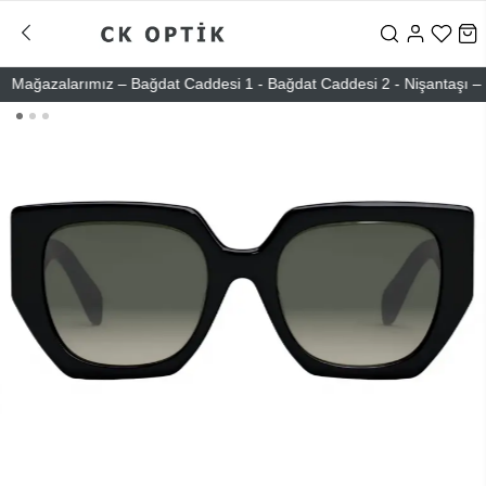
ğazalarımız – Bağdat Caddesi 1 - Bağdat Caddesi 2 - Nişantaşı – Etile