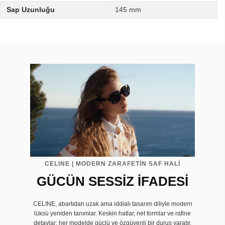
Sap Uzunluğu
145 mm
CELINE | MODERN ZARAFETİN SAF HALİ
GÜCÜN SESSİZ İFADESİ
CELINE, abartıdan uzak ama iddialı tasarım diliyle modern
lüksü yeniden tanımlar. Keskin hatlar, net formlar ve rafine
detaylar; her modelde güçlü ve özgüvenli bir duruş yaratır.