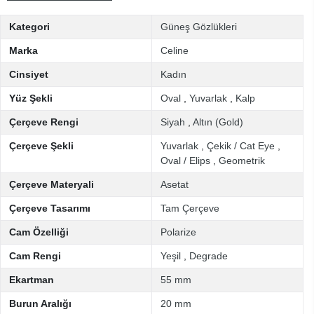
Kategori
Güneş Gözlükleri
Marka
Celine
Cinsiyet
Kadın
Yüz Şekli
Oval
,
Yuvarlak
,
Kalp
Çerçeve Rengi
Siyah
,
Altın (Gold)
Çerçeve Şekli
Yuvarlak
,
Çekik / Cat Eye
,
Oval / Elips
,
Geometrik
Çerçeve Materyali
Asetat
Çerçeve Tasarımı
Tam Çerçeve
Cam Özelliği
Polarize
Cam Rengi
Yeşil
,
Degrade
Ekartman
55 mm
Burun Aralığı
20 mm