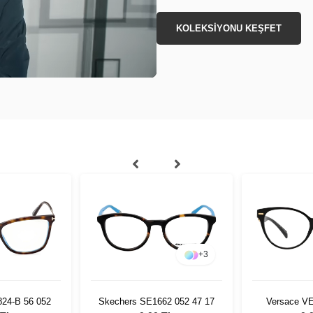
KOLEKSİYONU KEŞFET
+
3
24-B 56 052
Skechers SE1662 052 47 17
Versace V