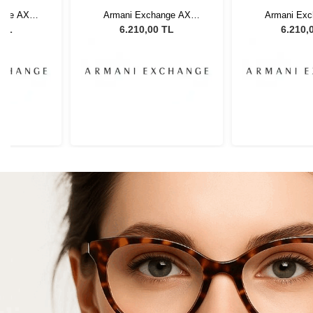
nge AX
Armani Exchange AX
Armani Exc
54 Unisex
4129SU 81586G 54 Unisex
4129SU 81586
 TL
6.210,00 TL
6.210,
lüğü
Güneş Gözlüğü
Güneş G