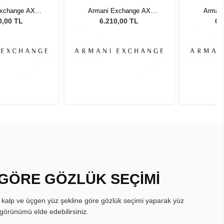
Exchange AX
Armani Exchange AX
Arman
86G 54 Unisex
4129SU 81586G 54 Unisex
4129SU 8
0,00 TL
6.210,00 TL
6.
 Gözlüğü
Güneş Gözlüğü
Gün
 GÖRE GÖZLÜK SEÇİMİ
, kalp ve üçgen yüz şekline göre gözlük seçimi yaparak yüz
görünümü elde edebilirsiniz.