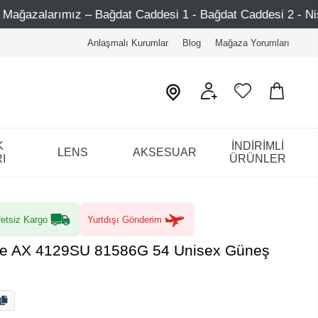
t Caddesi 1 - Bağdat Caddesi 2 - Nişantaşı – Etiler – Ataşe
Anlaşmalı Kurumlar
Blog
Mağaza Yorumları
K
İNDİRİMLİ
LENS
AKSESUAR
I
ÜRÜNLER
etsiz Kargo
Yurtdışı Gönderim
e AX 4129SU 81586G 54 Unisex Güneş