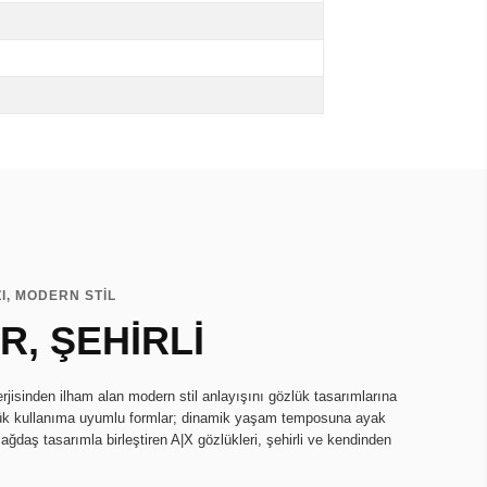
I, MODERN STİL
R, ŞEHİRLİ
jisinden ilham alan modern stil anlayışını gözlük tasarımlarına
günlük kullanıma uyumlu formlar; dinamik yaşam temposuna ayak
çağdaş tasarımla birleştiren A|X gözlükleri, şehirli ve kendinden