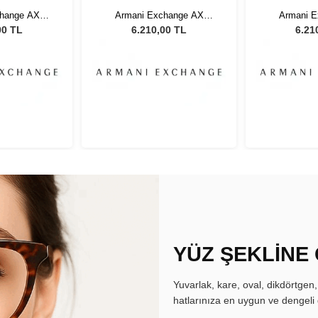
hange AX
Armani Exchange AX
Armani 
G 54 Unisex
4129SU 81586G 54 Unisex
4129SU 815
00 TL
6.210,00 TL
6.21
özlüğü
Güneş Gözlüğü
Güneş
YÜZ ŞEKLİNE
Yuvarlak, kare, oval, dikdörtgen
hatlarınıza en uygun ve dengeli 