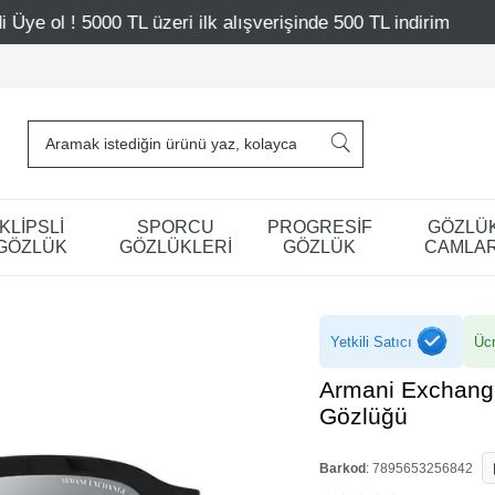
 ilk alışverişinde 500 TL indirim
Mağazalarımız – Bağda
KLİPSLİ
SPORCU
PROGRESİF
GÖZLÜ
GÖZLÜK
GÖZLÜKLERİ
GÖZLÜK
CAMLAR
Yetkili Satıcı
Ücr
Armani Exchang
Gözlüğü
Barkod
:
7895653256842