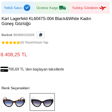
Yetkili Satıcı
Ücretsiz Kargo
Yurtdışı Gönderim
Karl Lagerfeld KL6047S-004 Black&White Kadın
Güneş Gözlüğü
Barkod
:
883900102926
(0) Yorum
Yorum Yap
8.408,25 TL
700,69 TL 'den başlayan taksitlerle
Renk Seçenekleri: