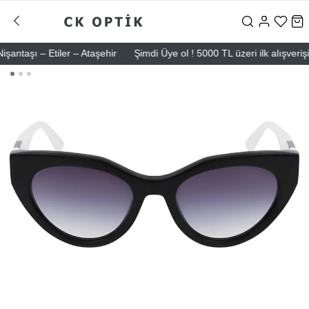
şı – Etiler – Ataşehir
Şimdi Üye ol ! 5000 TL üzeri ilk alışverişinde