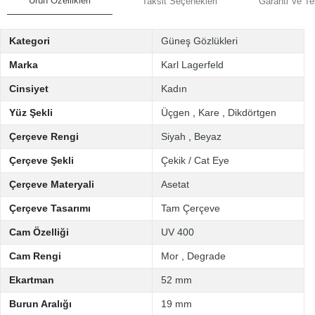
Ürün Özellikleri
Taksit Seçenekleri
Garanti Ve Te
Kategori
Güneş Gözlükleri
Marka
Karl Lagerfeld
Cinsiyet
Kadın
Yüz Şekli
Üçgen
,
Kare
,
Dikdörtgen
Çerçeve Rengi
Siyah
,
Beyaz
Çerçeve Şekli
Çekik / Cat Eye
Çerçeve Materyali
Asetat
Çerçeve Tasarımı
Tam Çerçeve
Cam Özelliği
UV 400
Cam Rengi
Mor
,
Degrade
Ekartman
52 mm
Burun Aralığı
19 mm