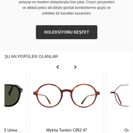
anlayışı ve modern detaylarıyla öne çıkar. Cesur çerçeveleri
ve dikkat çekici stil diliyle günlük kombinlerine güçlü ve
sofistike bir karakter kazandırır.
KOLEKSİYONU KEŞFET
ŞU AN POPÜLER OLANLAR
1 55 Unisex
Mykita Tomkin C852 47
Oxib