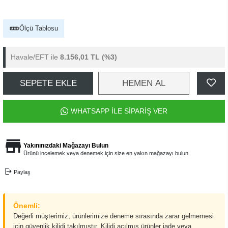
Ölçü Tablosu
Havale/EFT ile
8.156,01 TL
(%3)
SEPETE EKLE
HEMEN AL
WHATSAPP İLE SİPARİŞ VER
Yakınınızdaki Mağazayı Bulun
Ürünü incelemek veya denemek için size en yakın mağazayı bulun.
Paylaş
Önemli:
Değerli müşterimiz, ürünlerimize deneme sırasında zarar gelmemesi
için güvenlik kilidi takılmıştır. Kilidi açılmış ürünler iade veya