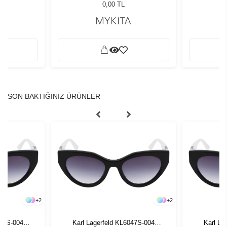
ğü
L
0,00 TL
SON BAKTIĞINIZ ÜRÜNLER
+
2
+
2
047S-004
Karl Lagerfeld KL6047S-004
Karl La