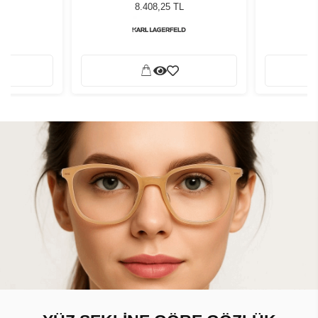
neş Gözlüğü
Black&White Kadın Güneş Gözlüğü
Black&Whit
8.408,25 TL