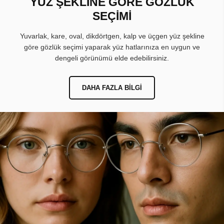
YÜZ ŞEKLİNE GÖRE GÖZLÜK
SEÇİMİ
Yuvarlak, kare, oval, dikdörtgen, kalp ve üçgen yüz şekline
göre gözlük seçimi yaparak yüz hatlarınıza en uygun ve
dengeli görünümü elde edebilirsiniz.
DAHA FAZLA BILGI