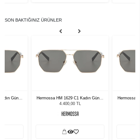
SON BAKTIĞINIZ ÜRÜNLER
Kadın Güneş
Hermossa HM 1629 C1 Kadın Güneş
Hermossa H
Gözlüğü
4.400,00 TL