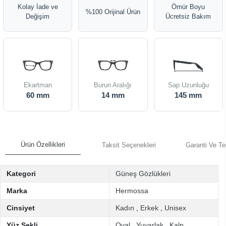
Kolay İade ve
Ömür Boyu
%100 Orijinal Ürün
Değişim
Ücretsiz Bakım
Ekartman
Burun Aralığı
Sap Uzunluğu
60 mm
14 mm
145 mm
Ürün Özellikleri
Taksit Seçenekleri
Garanti Ve Te
Kategori
Güneş Gözlükleri
Marka
Hermossa
Cinsiyet
Kadın
,
Erkek
,
Unisex
Yüz Şekli
Oval
,
Yuvarlak
,
Kalp