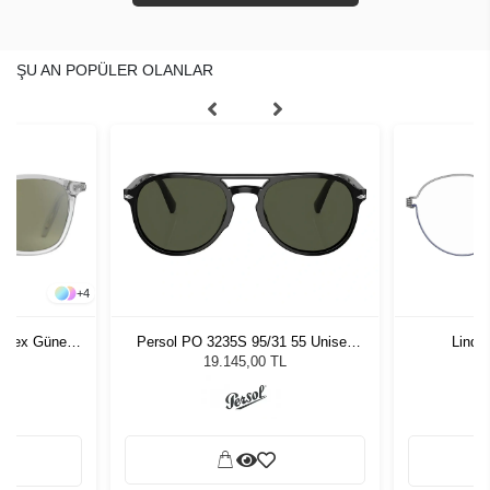
ŞU AN POPÜLER OLANLAR
+
4
nisex Güneş
Persol PO 3235S 95/31 55 Unisex
Lindb
Güneş Gözlüğü
L
19.145,00 TL