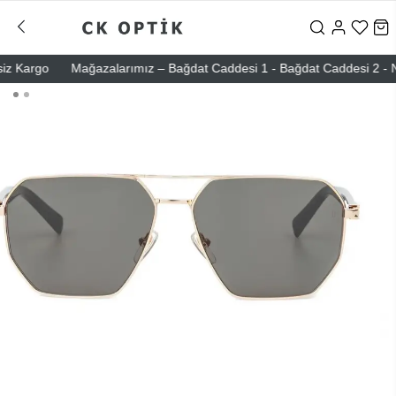
Kargo
Mağazalarımız – Bağdat Caddesi 1 - Bağdat Caddesi 2 - Nişanta