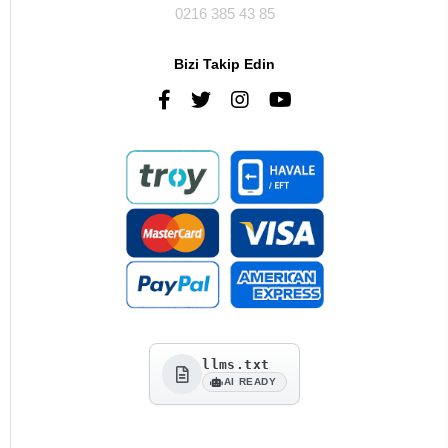
0216 385 43 85
Bizi Takip Edin
llms.txt
AI READY