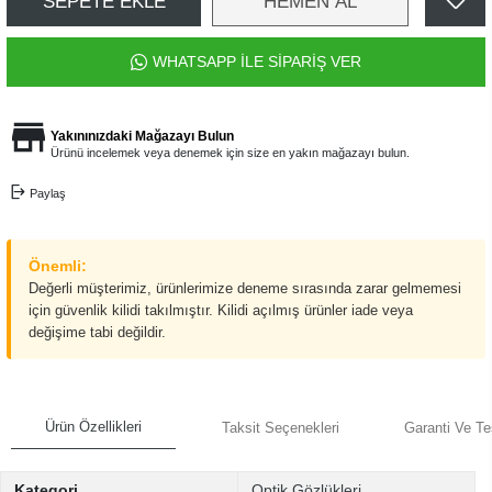
SEPETE EKLE
HEMEN AL
WHATSAPP İLE SİPARİŞ VER
Yakınınızdaki Mağazayı Bulun
Ürünü incelemek veya denemek için size en yakın mağazayı bulun.
Paylaş
Önemli:
Değerli müşterimiz, ürünlerimize deneme sırasında zarar gelmemesi
için güvenlik kilidi takılmıştır. Kilidi açılmış ürünler iade veya
değişime tabi değildir.
Ürün Özellikleri
Taksit Seçenekleri
Garanti Ve Te
Kategori
Optik Gözlükleri