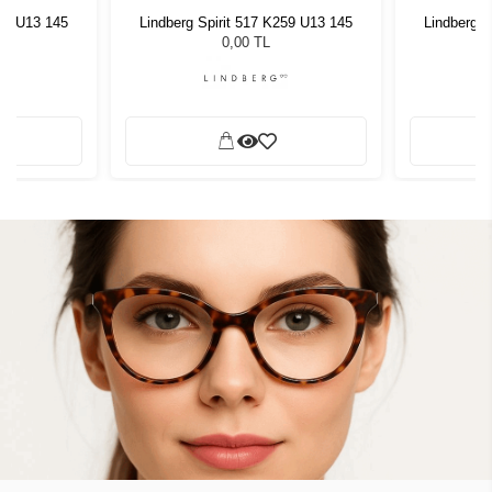
259 U13 145
Lindberg Spirit 517 K259 U13 145
Lindberg S
0,00 TL