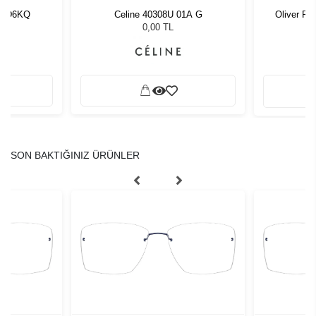
 IDD6KQ
Celine 40308U 01A G
Oliver Pe
0,00 TL
SON BAKTIĞINIZ ÜRÜNLER