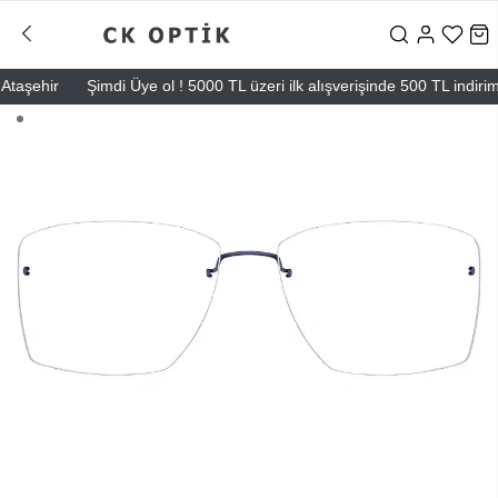
şehir
Şimdi Üye ol ! 5000 TL üzeri ilk alışverişinde 500 TL indirim