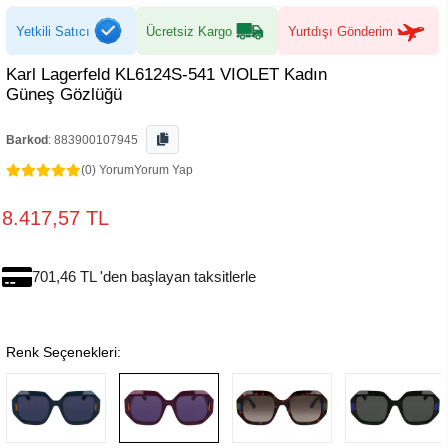
Yetkili Satıcı
Ücretsiz Kargo
Yurtdışı Gönderim
Karl Lagerfeld KL6124S-541 VIOLET Kadın
Güneş Gözlüğü
Barkod
:
883900107945
(0) Yorum
Yorum Yap
8.417,57 TL
701,46 TL 'den başlayan taksitlerle
Renk Seçenekleri: