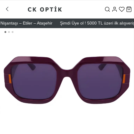
aşı – Etiler – Ataşehir
Şimdi Üye ol ! 5000 TL üzeri ilk alışverişind