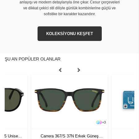
anlayışı ve modern detaylarıyla öne çıkar. Cesur çerçeveleri
ve dikkat çekici stil diliyle günlük kombinlerine güçlü ve
sofistike bir karakter kazandırır.
KOLEKSİYONU KEŞFET
ŞU AN POPÜLER OLANLAR
+
3
1 55 Unisex
Carrera 367/S 37N Erkek Güneş