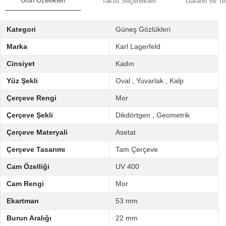
Ürün Özellikleri
Taksit Seçenekleri
Garanti Ve Te
Kategori
Güneş Gözlükleri
Marka
Karl Lagerfeld
Cinsiyet
Kadın
Yüz Şekli
Oval
,
Yuvarlak
,
Kalp
Çerçeve Rengi
Mor
Çerçeve Şekli
Dikdörtgen
,
Geometrik
Çerçeve Materyali
Asetat
Çerçeve Tasarımı
Tam Çerçeve
Cam Özelliği
UV 400
Cam Rengi
Mor
Ekartman
53 mm
Burun Aralığı
22 mm