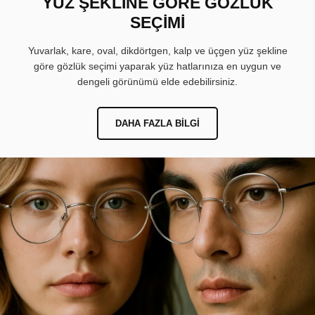
YÜZ ŞEKLİNE GÖRE GÖZLÜK
SEÇİMİ
Yuvarlak, kare, oval, dikdörtgen, kalp ve üçgen yüz şekline
göre gözlük seçimi yaparak yüz hatlarınıza en uygun ve
dengeli görünümü elde edebilirsiniz.
DAHA FAZLA BILGI