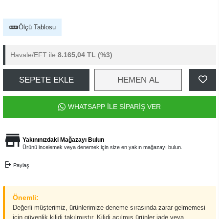
Ölçü Tablosu
Havale/EFT ile
8.165,04 TL
(%3)
SEPETE EKLE
HEMEN AL
WHATSAPP İLE SİPARİŞ VER
Yakınınızdaki Mağazayı Bulun
Ürünü incelemek veya denemek için size en yakın mağazayı bulun.
Paylaş
Önemli:
Değerli müşterimiz, ürünlerimize deneme sırasında zarar gelmemesi
için güvenlik kilidi takılmıştır. Kilidi açılmış ürünler iade veya