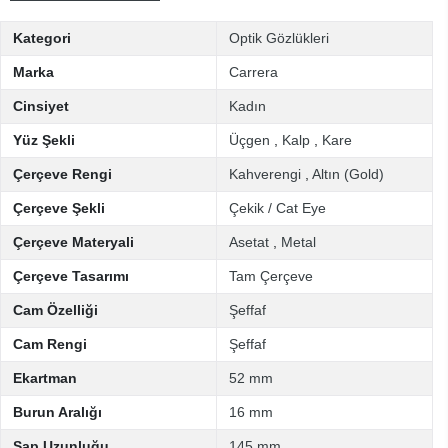
Kategori
Optik Gözlükleri
Marka
Carrera
Cinsiyet
Kadın
Yüz Şekli
Üçgen
,
Kalp
,
Kare
Çerçeve Rengi
Kahverengi
,
Altın (Gold)
Çerçeve Şekli
Çekik / Cat Eye
Çerçeve Materyali
Asetat
,
Metal
Çerçeve Tasarımı
Tam Çerçeve
Cam Özelliği
Şeffaf
Cam Rengi
Şeffaf
Ekartman
52 mm
Burun Aralığı
16 mm
Sap Uzunluğu
145 mm