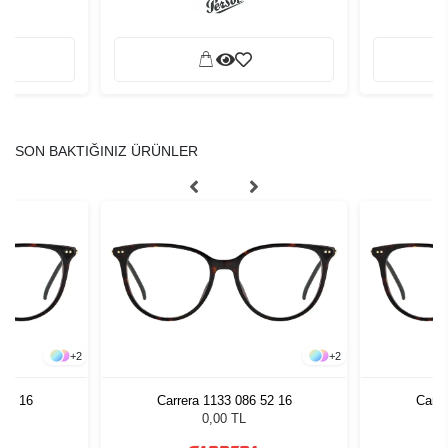
SON BAKTIĞINIZ ÜRÜNLER
+
2
+
2
 52 16
Carrera 1133 086 52 16
Carre
0,00 TL