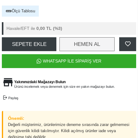
Ölçü Tablosu
Havale/EFT ile
0,00 TL
(%3)
SEPETE EKLE
HEMEN AL
WHATSAPP İLE SİPARİŞ VER
Yakınınızdaki Mağazayı Bulun
Ürünü incelemek veya denemek için size en yakın mağazayı bulun.
Paylaş
Önemli:
Değerli müşterimiz, ürünlerimize deneme sırasında zarar gelmemesi
için güvenlik kilidi takılmıştır. Kilidi açılmış ürünler iade veya
değişime tabi değildir.