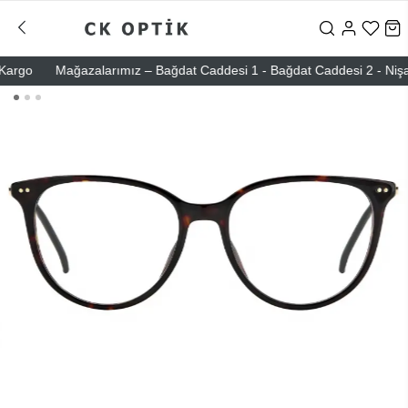
go
Mağazalarımız – Bağdat Caddesi 1 - Bağdat Caddesi 2 - Nişantaşı 