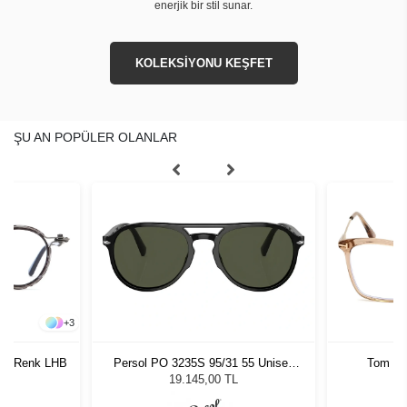
enerjik bir stil sunar.
KOLEKSİYONU KEŞFET
ŞU AN POPÜLER OLANLAR
+
3
117 Renk LHB
Persol PO 3235S 95/31 55 Unisex
Tom Fo
Güneş Gözlüğü
19.145,00 TL