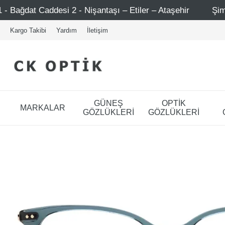
antaşı – Etiler – Ataşehir
Şimdi Üye ol ! 5000 TL üzeri
Kargo Takibi
Yardım
İletişim
GÜNEŞ
OPTİK
MARKALAR
GÖZLÜKLERİ
GÖZLÜKLERİ