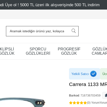
 ilk alışverişinde 500 TL indirim
Mağazalarımız – Bağda
KLİPSLİ
SPORCU
PROGRESİF
GÖZLÜ
GÖZLÜK
GÖZLÜKLERİ
GÖZLÜK
CAMLAR
Yetkili Satıcı
Ücr
Carrera 1133 M
Barkod
:
716736703459
(0) Yorum
Yoru