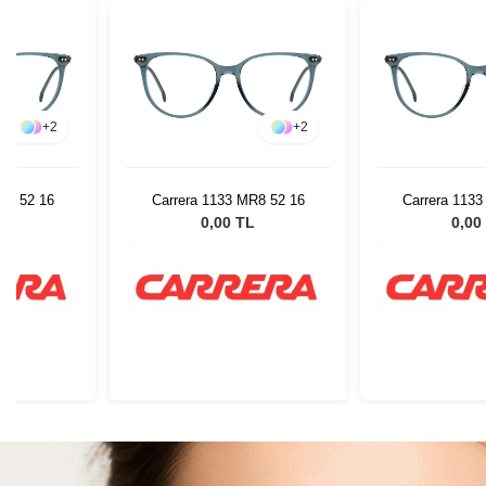
+
2
+
2
R8 52 16
Carrera 1133 MR8 52 16
Carrera 1133
L
0,00 TL
0,00