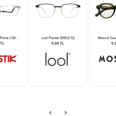
 Prime C006
Lool Pointer BRGD 52
Moscot Gav
t
45 
 TL
0,00 TL
0,