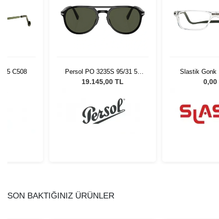
485 C508
Persol PO 3235S 95/31 55
Slastik Gonk
Unisex Güneş Gözlüğü
Op
L
19.145,00 TL
0,00
SON BAKTIĞINIZ ÜRÜNLER