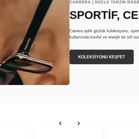
CARRERA | GÜÇLÜ TARZIN İFADE
SPORTİF, C
Carrera optik gözlük koleksiyonu, sport
kullanımda konfor ve enerjik bir stil su
KOLEKSİYONU KEŞFET