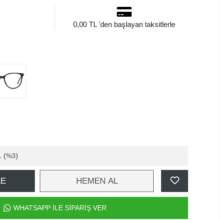
0,00 TL 'den başlayan taksitlerle
L
(%3)
LE
HEMEN AL
WHATSAPP İLE SİPARİŞ VER