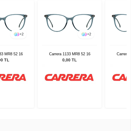
+
2
+
2
133 MR8 52 16
Carrera 1133 MR8 52 16
Carrera
00 TL
0,00 TL