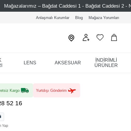
t Caddesi 1 - Bağdat Caddesi 2 - Nişantaşı – Etiler – Ataşe
Anlaşmalı Kurumlar
Blog
Mağaza Yorumları
K
İNDİRİMLİ
LENS
AKSESUAR
I
ÜRÜNLER
etsiz Kargo
Yurtdışı Gönderim
R8 52 16
m Yap