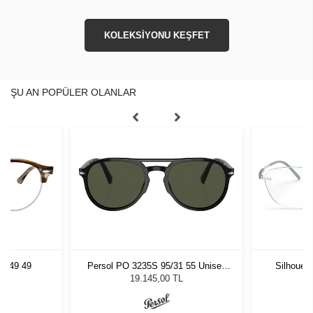
KOLEKSİYONU KEŞFET
ŞU AN POPÜLER OLANLAR
5749 49
Persol PO 3235S 95/31 55 Unisex
Silhouet
Güneş Gözlüğü
19.145,00 TL