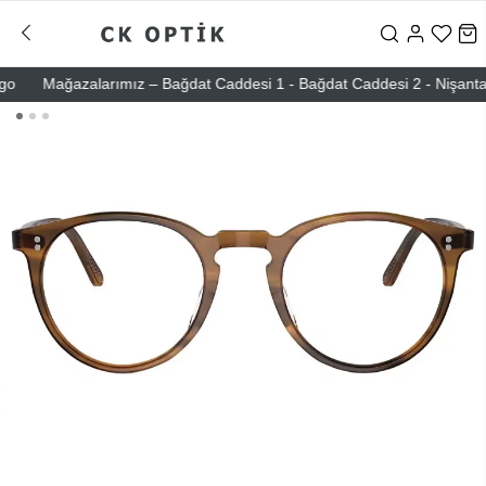
Mağazalarımız – Bağdat Caddesi 1 - Bağdat Caddesi 2 - Nişantaşı – 