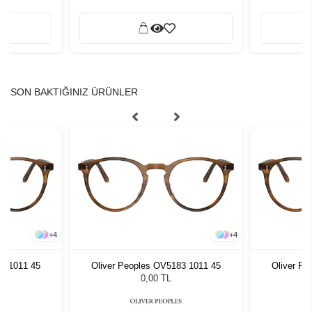
SON BAKTIĞINIZ ÜRÜNLER
+
4
+
4
83 1011 45
Oliver Peoples OV5183 1011 45
Oliver Pe
0,00 TL