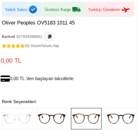
Yetkili Satıcı
Ücretsiz Kargo
Yurtdışı Gönderim
Oliver Peoples OV5183 1011 45
Barkod
:
827934398061
(0) Yorum
Yorum Yap
0,00 TL
0,00 TL 'den başlayan taksitlerle
Renk Seçenekleri: