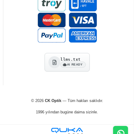
llms.txt
AI READY
© 2026
CK Optik
— Tüm hakları saklıdır.
1996 yılından bugüne daima sizinle.