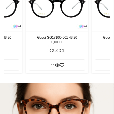
+
4
+
4
1 48 20
Gucci GG1710O 001 48 20
Gucci 
0,00 TL