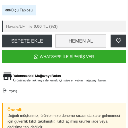
Ölçü Tablosu
Havale/EFT ile
0,00 TL
(%3)
SEPETE EKLE
HEMEN AL
WHATSAPP İLE SİPARİŞ VER
Yakınınızdaki Mağazayı Bulun
Ürünü incelemek veya denemek için size en yakın mağazayı bulun.
Paylaş
Önemli:
Değerli müşterimiz, ürünlerimize deneme sırasında zarar gelmemesi
için güvenlik kilidi takılmıştır. Kilidi açılmış ürünler iade veya
değişime tabi değildir.