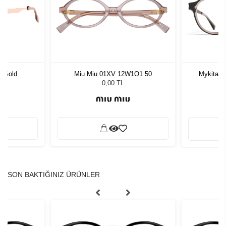
 Gold
Miu Miu 01XV 12W1O1 50
Mykita C
0,00 TL
SON BAKTIĞINIZ ÜRÜNLER