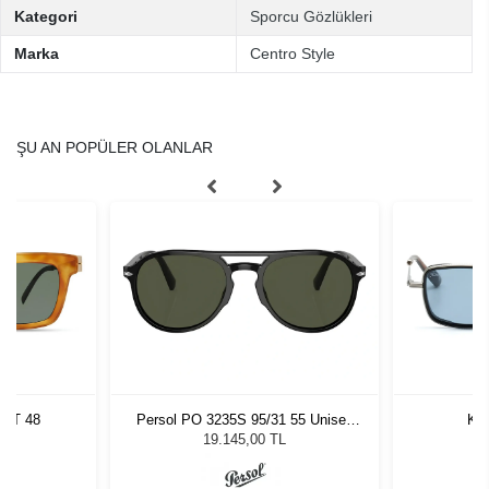
Kategori
Sporcu Gözlükleri
Marka
Centro Style
ŞU AN POPÜLER OLANLAR
TRT 48
Persol PO 3235S 95/31 55 Unisex
Kil
Güneş Gözlüğü
L
19.145,00 TL