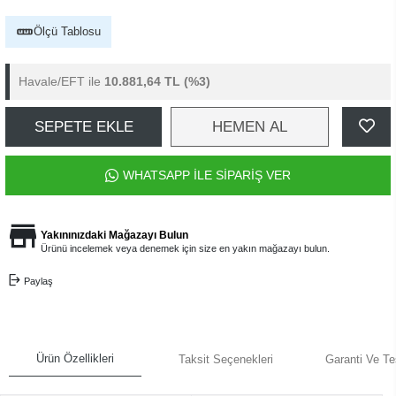
Ölçü Tablosu
Havale/EFT ile
10.881,64 TL
(%3)
SEPETE EKLE
HEMEN AL
WHATSAPP İLE SİPARİŞ VER
Yakınınızdaki Mağazayı Bulun
Ürünü incelemek veya denemek için size en yakın mağazayı bulun.
Paylaş
Ürün Özellikleri
Taksit Seçenekleri
Garanti Ve Te