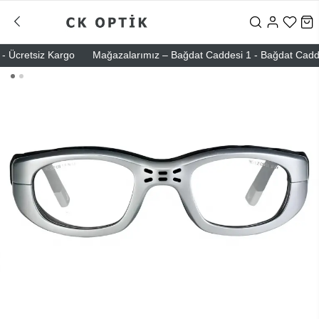
Ücretsiz Kargo
Mağazalarımız – Bağdat Caddesi 1 - Bağdat Caddesi 2