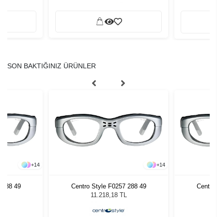
SON BAKTIĞINIZ ÜRÜNLER
+
14
+
14
 288 49
Centro Style F0257 288 49
Centro
L
11.218,18 TL