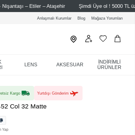
– Ataşehir
Şimdi Üye ol ! 5000 TL üzeri ilk alışverişind
Anlaşmalı Kurumlar
Blog
Mağaza Yorumları
K
İNDİRİMLİ
LENS
AKSESUAR
I
ÜRÜNLER
etsiz Kargo
Yurtdışı Gönderim
52 Col 32 Matte
m Yap