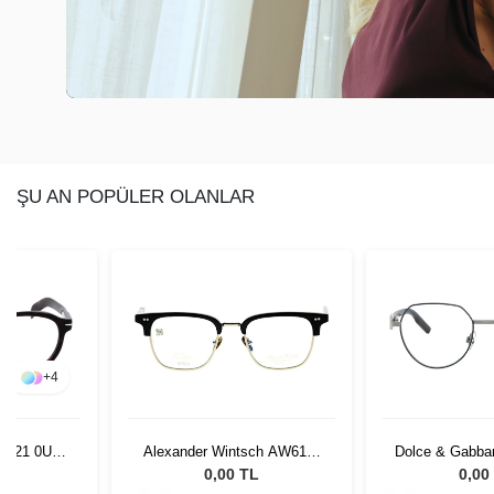
ŞU AN POPÜLER OLANLAR
+
4
7021 0UC
Alexander Wintsch AW6117
Dolce & Gabba
C1
51
L
0,00 TL
0,00