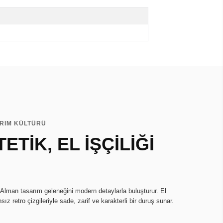
ARIM KÜLTÜRÜ
ETİK, EL İŞÇİLİĞİ
 Alman tasarım geleneğini modern detaylarla buluşturur. El
sız retro çizgileriyle sade, zarif ve karakterli bir duruş sunar.