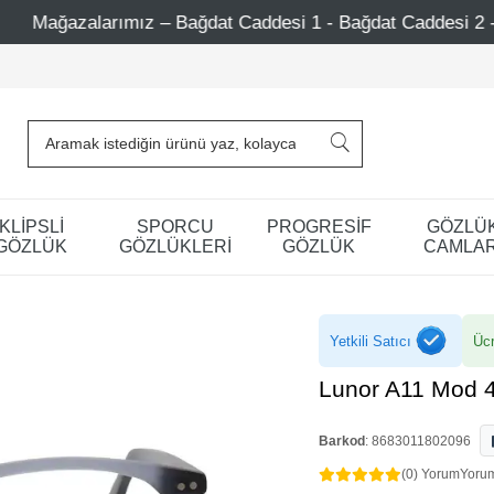
– Bağdat Caddesi 1 - Bağdat Caddesi 2 - Nişantaşı – Etiler 
KLİPSLİ
SPORCU
PROGRESİF
GÖZLÜ
GÖZLÜK
GÖZLÜKLERİ
GÖZLÜK
CAMLAR
Yetkili Satıcı
Ücr
Lunor A11 Mod 4
Barkod
:
8683011802096
(0) Yorum
Yoru