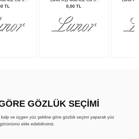
atte
Matte
00 TL
0,00 TL
 GÖRE GÖZLÜK SEÇİMİ
, kalp ve üçgen yüz şekline göre gözlük seçimi yaparak yüz
görünümü elde edebilirsiniz.