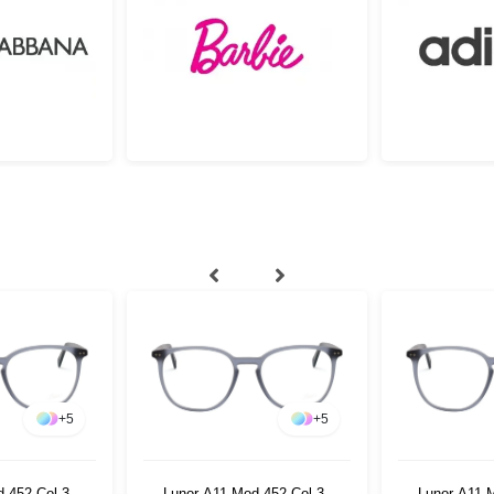
+
5
+
5
 452 Col 32
Lunor A11 Mod 452 Col 32
Lunor A11 