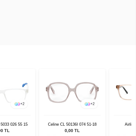
+
2
+
2
 5033 026 55 15
Celine CL 50136I 074 51-18
Airlit
00 TL
0,00 TL