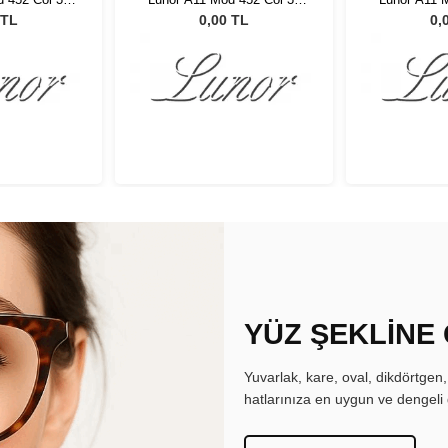
te
Matte
M
 TL
0,00 TL
0,
YÜZ ŞEKLİNE
Yuvarlak, kare, oval, dikdörtgen
hatlarınıza en uygun ve dengeli 