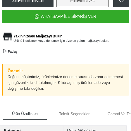
SEPETE EKLE
HEMEN AL
WHATSAPP İLE SİPARİŞ VER
Yakınınızdaki Mağazayı Bulun
Ürünü incelemek veya denemek için size en yakın mağazayı bulun.
Paylaş
Önemli:
Değerli müşterimiz, ürünlerimize deneme sırasında zarar gelmemesi
için güvenlik kilidi takılmıştır. Kilidi açılmış ürünler iade veya
değişime tabi değildir.
Ürün Özellikleri
Taksit Seçenekleri
Garanti Ve Te
Kategori
Optik Gözlükleri