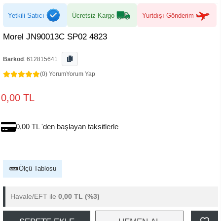
Yetkili Satıcı
Ücretsiz Kargo
Yurtdışı Gönderim
Morel JN90013C SP02 4823
Barkod
:
612815641
(0) Yorum
Yorum Yap
0,00 TL
0,00 TL 'den başlayan taksitlerle
Ölçü Tablosu
Havale/EFT ile
0,00 TL
(%3)