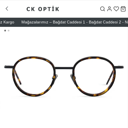
argo
Mağazalarımız – Bağdat Caddesi 1 - Bağdat Caddesi 2 - Nişantaş