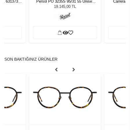
261 631373
Persol PO 3235S 95/31 55 Unisex
Carrera 3
zlüğü
Güneş Gözlüğü
L
19.145,00 TL
SON BAKTIĞINIZ ÜRÜNLER