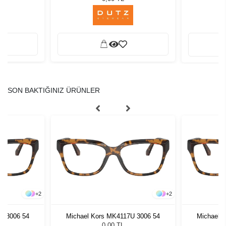
SON BAKTIĞINIZ ÜRÜNLER
+
2
+
2
U 3006 54
Michael Kors MK4117U 3006 54
Michael 
0,00 TL