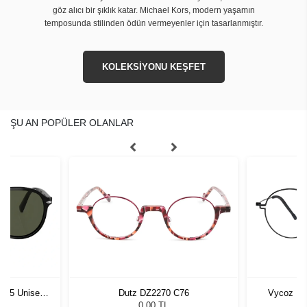
göz alıcı bir şıklık katar. Michael Kors, modern yaşamın
temposunda stilinden ödün vermeyenler için tasarlanmıştır.
KOLEKSİYONU KEŞFET
ŞU AN POPÜLER OLANLAR
1 55 Unisex
Dutz DZ2270 C76
Vycoz Ma
ğü
L
0,00 TL