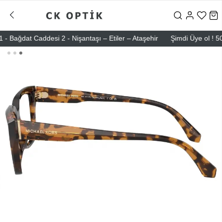
dat Caddesi 2 - Nişantaşı – Etiler – Ataşehir
Şimdi Üye ol ! 5000 T