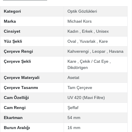
Kategori
Optik Gözlükleri
Marka
Michael Kors
Cinsiyet
Kadın
,
Erkek
,
Unisex
Yüz Şekli
Oval
,
Yuvarlak
,
Kare
Çerçeve Rengi
Kahverengi
,
Leopar
,
Havana
Çerçeve Şekli
Kare
,
Çekik / Cat Eye
,
Dikdörtgen
Çerçeve Materyali
Asetat
Çerçeve Tasarımı
Tam Çerçeve
Cam Özelliği
UV 420 (Mavi Filtre)
Cam Rengi
Şeffaf
Ekartman
54 mm
Burun Aralığı
16 mm