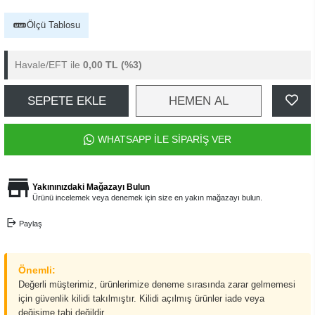
Ölçü Tablosu
Havale/EFT ile
0,00 TL
(%3)
SEPETE EKLE
HEMEN AL
WHATSAPP İLE SİPARİŞ VER
Yakınınızdaki Mağazayı Bulun
Ürünü incelemek veya denemek için size en yakın mağazayı bulun.
Paylaş
Önemli:
Değerli müşterimiz, ürünlerimize deneme sırasında zarar gelmemesi
için güvenlik kilidi takılmıştır. Kilidi açılmış ürünler iade veya
değişime tabi değildir.