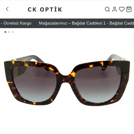
Ücretsiz Kargo
Mağazalarımız – Bağdat Caddesi 1 - Bağdat Caddesi 2 