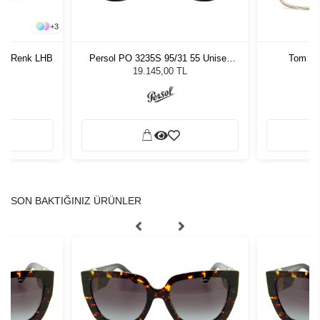
+
3
117 Renk LHB
Persol PO 3235S 95/31 55 Unisex
Tom Fo
Güneş Gözlüğü
19.145,00 TL
SON BAKTIĞINIZ ÜRÜNLER