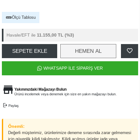
Ölçü Tablosu
Havale/EFT ile
11.155,00 TL
(%3)
SEPETE EKLE
HEMEN AL
WHATSAPP İLE SİPARİŞ VER
Yakınınızdaki Mağazayı Bulun
Ürünü incelemek veya denemek için size en yakın mağazayı bulun.
Paylaş
Önemli:
Değerli müşterimiz, ürünlerimize deneme sırasında zarar gelmemesi
için güvenlik kilidi takılmıştır. Kilidi açılmış ürünler iade veya