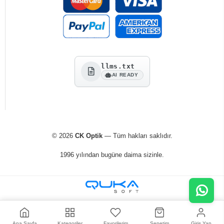
llms.txt
AI READY
© 2026
CK Optik
— Tüm hakları saklıdır.
1996 yılından bugüne daima sizinle.
Ana Sayfa
Kategoriler
Favorilerim
Sepetim
Giriş Yap