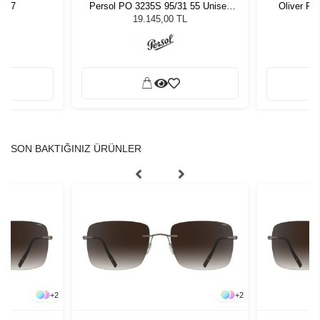
Y 47
Persol PO 3235S 95/31 55 Unisex
Oliver Pe
Güneş Gözlüğü
19.145,00 TL
SON BAKTIĞINIZ ÜRÜNLER
+
2
+
2