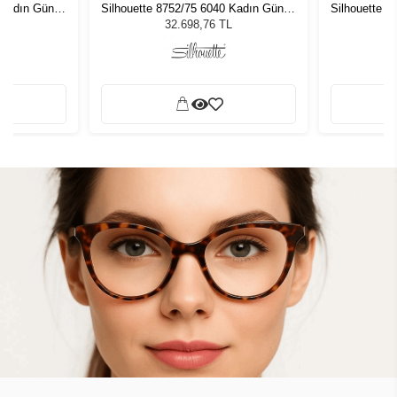
 Kadın Güneş
Silhouette 8752/75 6040 Kadın Güneş
Silhouette 
Gözlüğü
L
32.698,76 TL