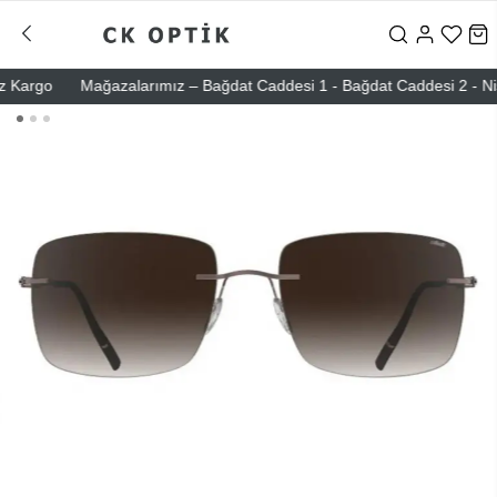
argo
Mağazalarımız – Bağdat Caddesi 1 - Bağdat Caddesi 2 - Nişantaş