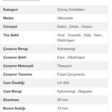
Kategori
Güneş Gözlükleri
Marka
Silhouette
Cinsiyet
Kadın
,
Erkek
,
Unisex
Yüz Şekli
Oval
,
Yuvarlak
,
Kalp
,
Kare
,
Dikdörtgen
Çerçeve Rengi
Kahverengi
Çerçeve Şekli
Kare
,
Dikdörtgen
Çerçeve Materyali
Titanyum
Çerçeve Tasarımı
Faset Çerçevesiz
Cam Özelliği
UV 400
Cam Rengi
Kahverengi
,
Degrade
Ekartman
59 mm
Burun Aralığı
19 mm