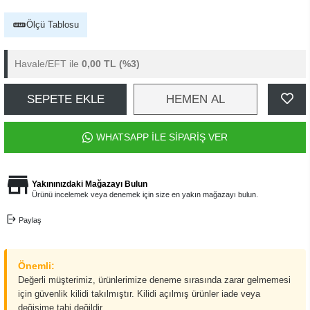
Ölçü Tablosu
Havale/EFT ile
0,00 TL
(%3)
SEPETE EKLE
HEMEN AL
WHATSAPP İLE SİPARİŞ VER
Yakınınızdaki Mağazayı Bulun
Ürünü incelemek veya denemek için size en yakın mağazayı bulun.
Paylaş
Önemli:
Değerli müşterimiz, ürünlerimize deneme sırasında zarar gelmemesi
için güvenlik kilidi takılmıştır. Kilidi açılmış ürünler iade veya
değişime tabi değildir.