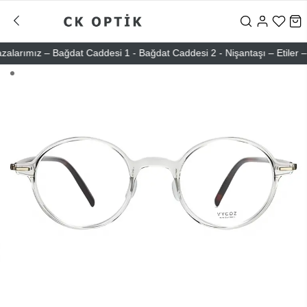
rımız – Bağdat Caddesi 1 - Bağdat Caddesi 2 - Nişantaşı – Etiler – At