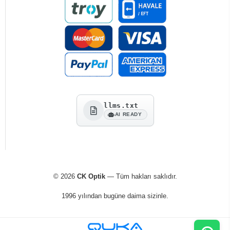
llms.txt
AI READY
© 2026
CK Optik
— Tüm hakları saklıdır.
1996 yılından bugüne daima sizinle.