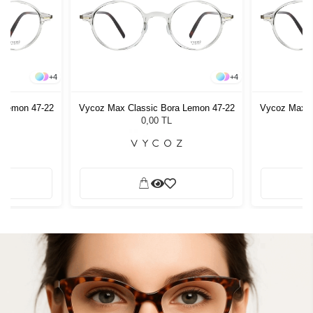
+
4
+
4
 Lemon 47-22
Vycoz Max Classic Bora Lemon 47-22
Vycoz Max C
0,00 TL