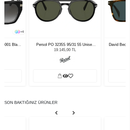
+
4
0S-001 Black
Persol PO 3235S 95/31 55 Unisex
David Beck
zlüğü
Güneş Gözlüğü
G
19.145,00 TL
SON BAKTIĞINIZ ÜRÜNLER