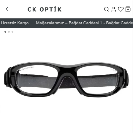
cretsiz Kargo
Mağazalarımız – Bağdat Caddesi 1 - Bağdat Caddesi 2 -