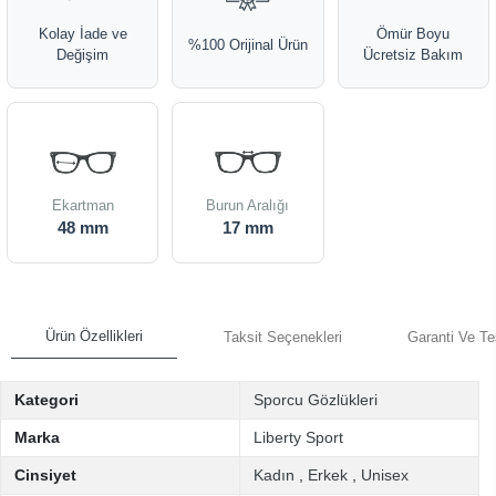
Kolay İade ve
Ömür Boyu
%100 Orijinal Ürün
Değişim
Ücretsiz Bakım
Ekartman
Burun Aralığı
48 mm
17 mm
Ürün Özellikleri
Taksit Seçenekleri
Garanti Ve Te
Kategori
Sporcu Gözlükleri
Marka
Liberty Sport
Cinsiyet
Kadın
,
Erkek
,
Unisex