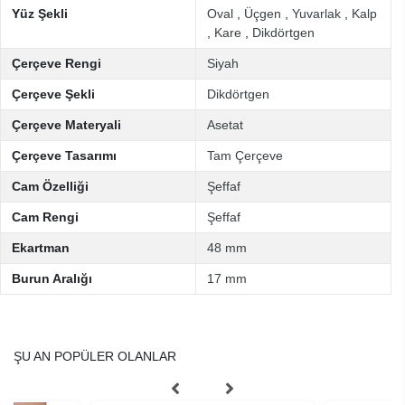
Yüz Şekli
Oval
,
Üçgen
,
Yuvarlak
,
Kalp
,
Kare
,
Dikdörtgen
Çerçeve Rengi
Siyah
Çerçeve Şekli
Dikdörtgen
Çerçeve Materyali
Asetat
Çerçeve Tasarımı
Tam Çerçeve
Cam Özelliği
Şeffaf
Cam Rengi
Şeffaf
Ekartman
48 mm
Burun Aralığı
17 mm
ŞU AN POPÜLER OLANLAR