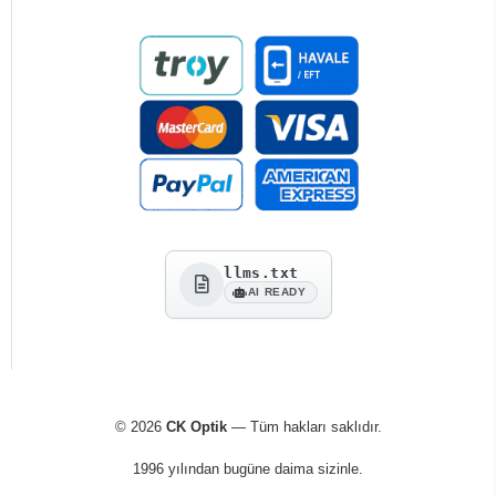
llms.txt
AI READY
© 2026
CK Optik
— Tüm hakları saklıdır.
1996 yılından bugüne daima sizinle.