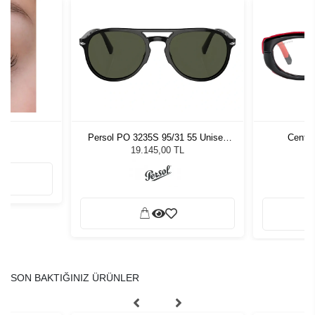
Persol PO 3235S 95/31 55 Unisex
Centro
Güneş Gözlüğü
19.145,00 TL
SON BAKTIĞINIZ ÜRÜNLER