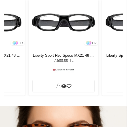
+
17
+
17
s MX21 48 17
Liberty Sport Rec Specs MX21 48 17
Liberty Spo
#4
7.500,00 TL