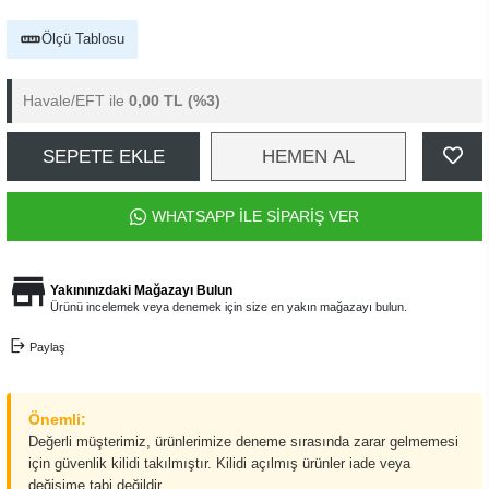
Ölçü Tablosu
Havale/EFT ile
0,00 TL
(%3)
SEPETE EKLE
HEMEN AL
WHATSAPP İLE SİPARİŞ VER
Yakınınızdaki Mağazayı Bulun
Ürünü incelemek veya denemek için size en yakın mağazayı bulun.
Paylaş
Önemli:
Değerli müşterimiz, ürünlerimize deneme sırasında zarar gelmemesi
için güvenlik kilidi takılmıştır. Kilidi açılmış ürünler iade veya
değişime tabi değildir.