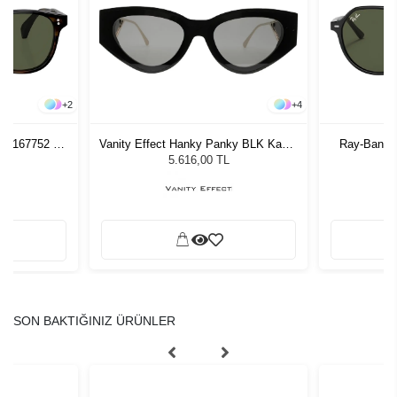
+
2
+
4
SU 167752 53
Vanity Effect Hanky Panky BLK Kadın
Ray-Ban R
zlüğü
Güneş Gözlüğü
G
L
5.616,00 TL
SON BAKTIĞINIZ ÜRÜNLER