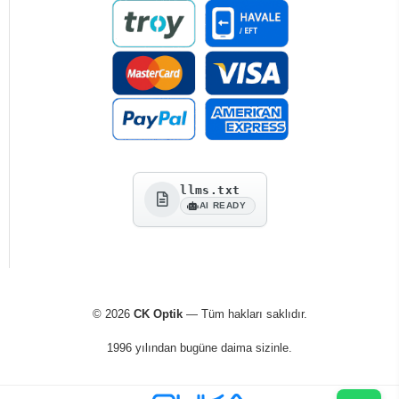
llms.txt
AI READY
© 2026
CK Optik
— Tüm hakları saklıdır.
1996 yılından bugüne daima sizinle.