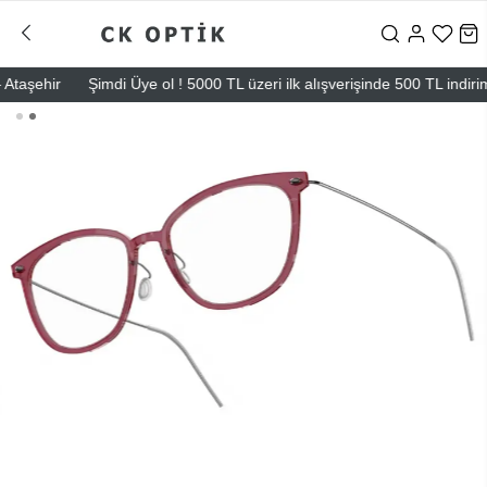
şehir
Şimdi Üye ol ! 5000 TL üzeri ilk alışverişinde 500 TL indirim