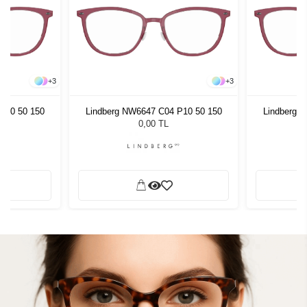
+
3
+
3
P10 50 150
Lindberg NW6647 C04 P10 50 150
Lindberg 
0,00 TL