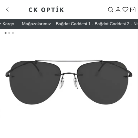
argo
Mağazalarımız – Bağdat Caddesi 1 - Bağdat Caddesi 2 - Nişantaş