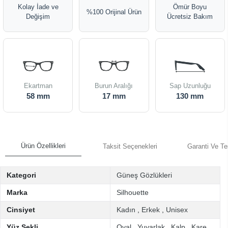
Kolay İade ve
Ömür Boyu
%100 Orijinal Ürün
Değişim
Ücretsiz Bakım
Ekartman
Burun Aralığı
Sap Uzunluğu
58 mm
17 mm
130 mm
Ürün Özellikleri
Taksit Seçenekleri
Garanti Ve Te
Kategori
Güneş Gözlükleri
Marka
Silhouette
Cinsiyet
Kadın
,
Erkek
,
Unisex
Yüz Şekli
Oval
,
Yuvarlak
,
Kalp
,
Kare