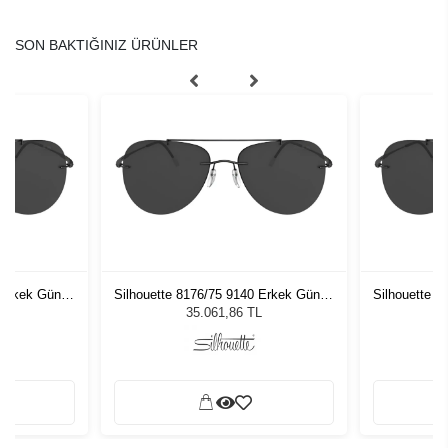
SON BAKTIĞINIZ ÜRÜNLER
 Erkek Güneş
Silhouette 8176/75 9140 Erkek Güneş
Silhouette 
Gözlüğü
L
35.061,86 TL