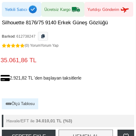
Yetkili Satıcı
Ücretsiz Kargo
Yurtdışı Gönderim
Silhouette 8176/75 9140 Erkek Güneş Gözlüğü
Barkod
:
612738247
(0) Yorum
Yorum Yap
35.061,86 TL
2.921,82 TL 'den başlayan taksitlerle
Ölçü Tablosu
Havale/EFT ile
34.010,01 TL
(%3)