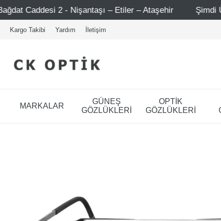
ı – Etiler – Ataşehir
Şimdi Üye ol ! 5000 TL üzeri ilk 
Kargo Takibi
Yardım
İletişim
GÜNEŞ
OPTİK
MARKALAR
GÖZLÜKLERİ
GÖZLÜKLERİ