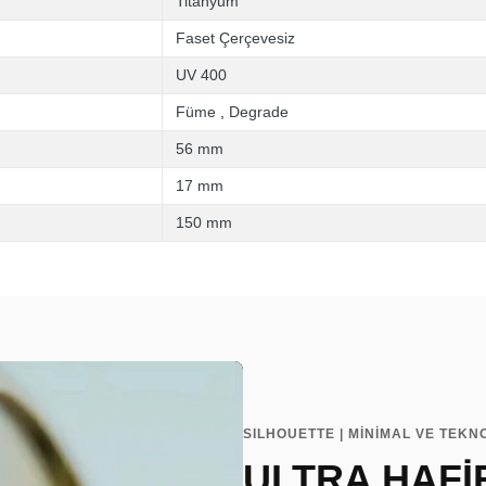
Titanyum
Faset Çerçevesiz
UV 400
Füme
,
Degrade
56 mm
17 mm
150 mm
SILHOUETTE | MİNİMAL VE TEKN
ULTRA HAFİ