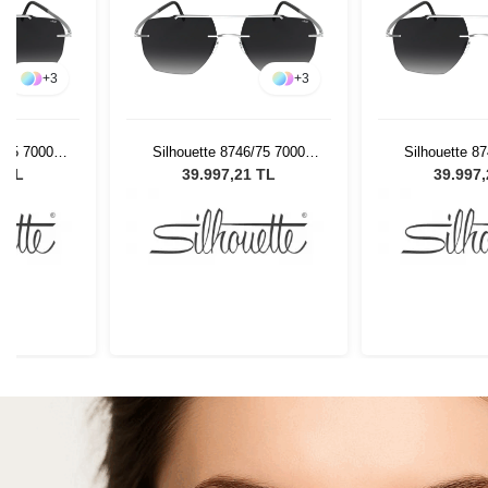
+
3
+
3
6/75 7000
Silhouette 8746/75 7000
Silhouette 8
Gözlüğü
Erkek Güneş Gözlüğü
Erkek Güne
1 TL
39.997,21 TL
39.997