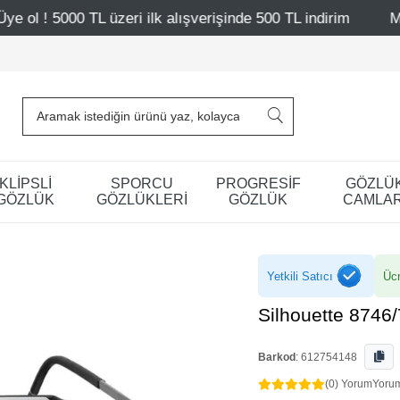
alışverişinde 500 TL indirim
Mağazalarımız – Bağdat Cad
KLİPSLİ
SPORCU
PROGRESİF
GÖZLÜ
GÖZLÜK
GÖZLÜKLERİ
GÖZLÜK
CAMLAR
Yetkili Satıcı
Ücr
Silhouette 8746
Barkod
:
612754148
(0) Yorum
Yoru