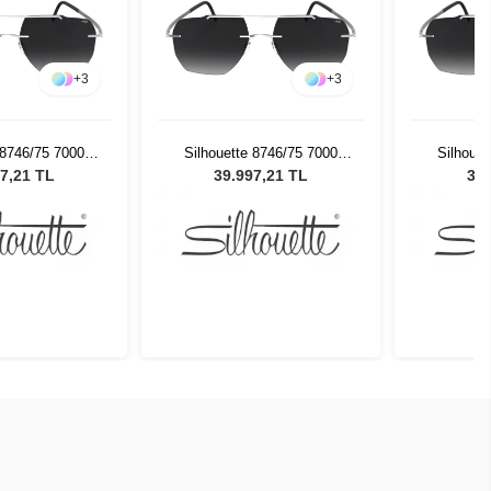
+
3
+
3
 8746/75 7000
Silhouette 8746/75 7000
Silhouet
neş Gözlüğü
Erkek Güneş Gözlüğü
Erkek 
7,21 TL
39.997,21 TL
39.