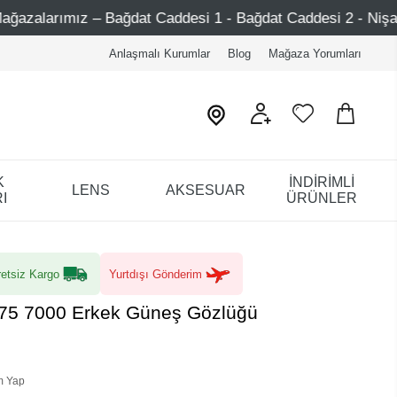
desi 1 - Bağdat Caddesi 2 - Nişantaşı – Etiler – Ataşehir
Anlaşmalı Kurumlar
Blog
Mağaza Yorumları
K
İNDİRİMLİ
LENS
AKSESUAR
I
ÜRÜNLER
etsiz Kargo
Yurtdışı Gönderim
/75 7000 Erkek Güneş Gözlüğü
m Yap