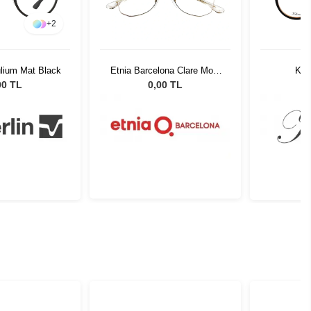
+
2
ulium Mat Black
Etnia Barcelona Clare More
Kili
GDWH 51
00 TL
0,00 TL