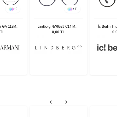
+
2
+
11
ni GA 112MJ
Lindberg NW6529 C14 MU9
İc Berlin Th
 49
49
 TL
0,00 TL
0,