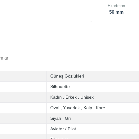
Ekartman
56 mm
mlar
Güneş Gözlükleri
Silhouette
Kadın
,
Erkek
,
Unisex
Oval
,
Yuvarlak
,
Kalp
,
Kare
Siyah
,
Gri
Aviator / Pilot