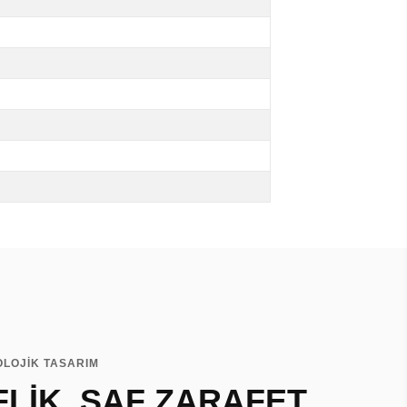
OLOJİK TASARIM
FLİK, SAF ZARAFET