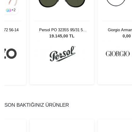
+
2
 072 56-14
Persol PO 3235S 95/31 55
Giorgio Arma
Unisex Güneş Gözlüğü
3260
L
19.145,00 TL
0,00
SON BAKTIĞINIZ ÜRÜNLER