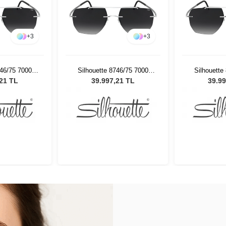
+
3
+
3
746/75 7000
Silhouette 8746/75 7000
Silhouette
ş Gözlüğü
Erkek Güneş Gözlüğü
Erkek Gü
,21 TL
39.997,21 TL
39.99