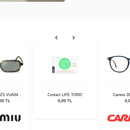
11ZS VUA04M
Contact LIFE TORIC
Carrera 3
eş Gözlüğü
8
,00 TL
0,00 TL
0,