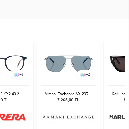
+
6
+
2
52 KY2 49 21
Armani Exchange AX 2057S
Karl Lage
4004
602080 - 59 Unisex Güneş
Black Kad
00 TL
7.265,00 TL
8.
Gözlüğü