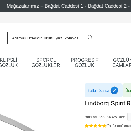
t Caddesi 1 - Bağdat Caddesi 2 - Nişantaşı – Etiler – Ataşe
KLİPSLİ
SPORCU
PROGRESİF
GÖZLÜ
GÖZLÜK
GÖZLÜKLERİ
GÖZLÜK
CAMLAR
Yetkili Satıcı
Ücr
Lindberg Spirit
Barkod
:
8681843251068
(0) Yorum
Yoru