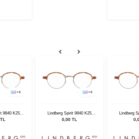
+
4
+
4
it 9840 K25
Lindberg Spirit 9840 K25
Lindberg S
 135
M10 46 135
M10
 TL
0,00 TL
0,