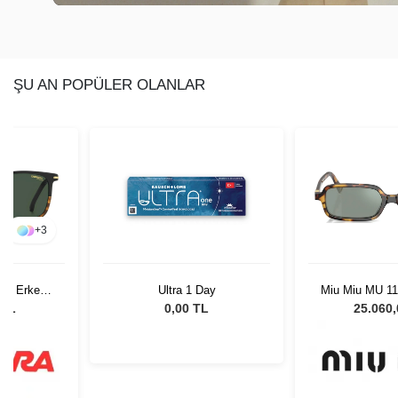
ŞU AN POPÜLER OLANLAR
+
3
37N Erkek
Ultra 1 Day
Miu Miu MU 
lüğü
51 Kadın Gün
 TL
0,00 TL
25.060