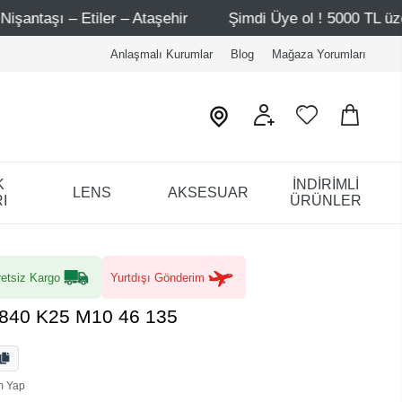
hir
Şimdi Üye ol ! 5000 TL üzeri ilk alışverişinde 500 T
Anlaşmalı Kurumlar
Blog
Mağaza Yorumları
K
İNDİRİMLİ
LENS
AKSESUAR
I
ÜRÜNLER
etsiz Kargo
Yurtdışı Gönderim
 9840 K25 M10 46 135
m Yap