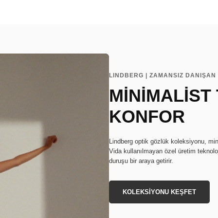
LINDBERG | ZAMANSIZ DANIŞAN 
MİNİMALİST
KONFOR
Lindberg optik gözlük koleksiyonu, min
Vida kullanılmayan özel üretim teknoloj
duruşu bir araya getirir.
KOLEKSİYONU KEŞFET