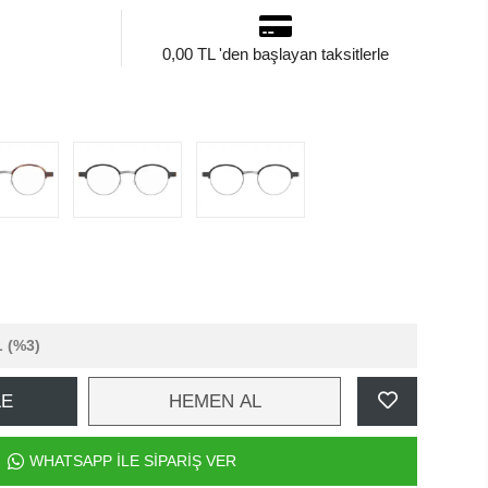
0,00 TL 'den başlayan taksitlerle
L
(%3)
LE
HEMEN AL
WHATSAPP İLE SİPARİŞ VER