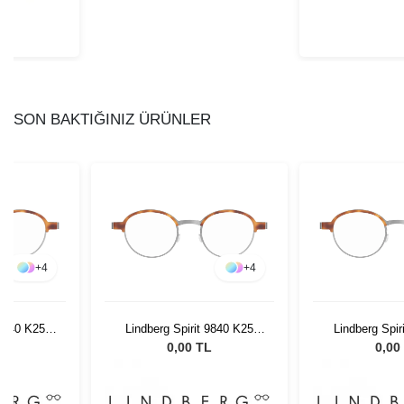
SON BAKTIĞINIZ ÜRÜNLER
+
4
+
4
 9840 K25
Lindberg Spirit 9840 K25
Lindberg Spir
35
M10 46 135
M10 46
L
0,00 TL
0,00