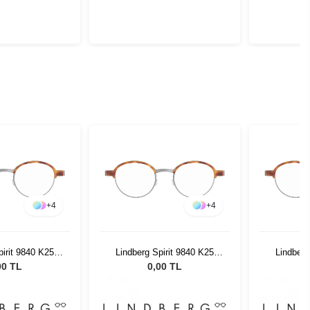
+
4
+
4
pirit 9840 K25
Lindberg Spirit 9840 K25
Lindberg
 46 135
M10 46 135
M
00 TL
0,00 TL