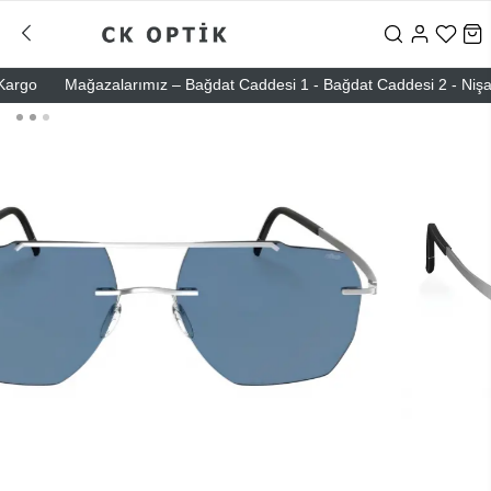
go
Mağazalarımız – Bağdat Caddesi 1 - Bağdat Caddesi 2 - Nişantaşı 