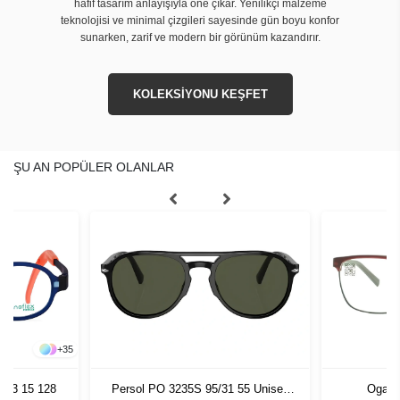
hafif tasarım anlayışıyla öne çıkar. Yenilikçi malzeme
teknolojisi ve minimal çizgileri sayesinde gün boyu konfor
sunarken, zarif ve modern bir görünüm kazandırır.
KOLEKSİYONU KEŞFET
ŞU AN POPÜLER OLANLAR
+
35
 43 15 128
Persol PO 3235S 95/31 55 Unisex
Oga 8