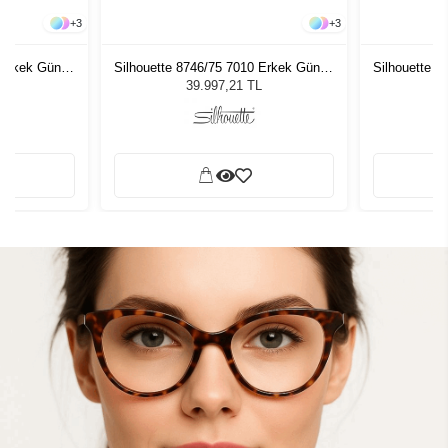
+
3
+
3
 Erkek Güneş
Silhouette 8746/75 7010 Erkek Güneş
Silhouette 
Gözlüğü
L
39.997,21 TL