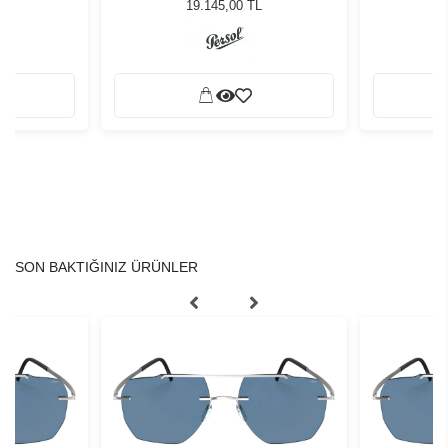
Güneş Gözlüğü
19.145,00 TL
SON BAKTIĞINIZ ÜRÜNLER