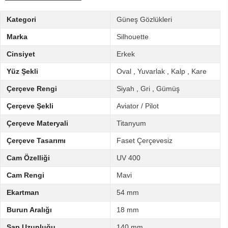
Kategori
Güneş Gözlükleri
Marka
Silhouette
Cinsiyet
Erkek
Yüz Şekli
Oval
,
Yuvarlak
,
Kalp
,
Kare
Çerçeve Rengi
Siyah
,
Gri
,
Gümüş
Çerçeve Şekli
Aviator / Pilot
Çerçeve Materyali
Titanyum
Çerçeve Tasarımı
Faset Çerçevesiz
Cam Özelliği
UV 400
Cam Rengi
Mavi
Ekartman
54 mm
Burun Aralığı
18 mm
Sap Uzunluğu
140 mm