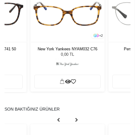
+
2
U 1741 50
New York Yankees NYAM032 C76
Perso
0,00 TL
SON BAKTIĞINIZ ÜRÜNLER