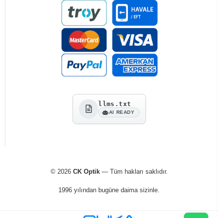
llms.txt
AI READY
© 2026
CK Optik
— Tüm hakları saklıdır.
1996 yılından bugüne daima sizinle.