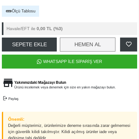
Ölçü Tablosu
Havale/EFT ile
0,00 TL
(%3)
SEPETE EKLE
HEMEN AL
WHATSAPP İLE SİPARİŞ VER
Yakınınızdaki Mağazayı Bulun
Ürünü incelemek veya denemek için size en yakın mağazayı bulun.
Paylaş
Önemli:
Değerli müşterimiz, ürünlerimize deneme sırasında zarar gelmemesi
için güvenlik kilidi takılmıştır. Kilidi açılmış ürünler iade veya
değişime tabi değildir.