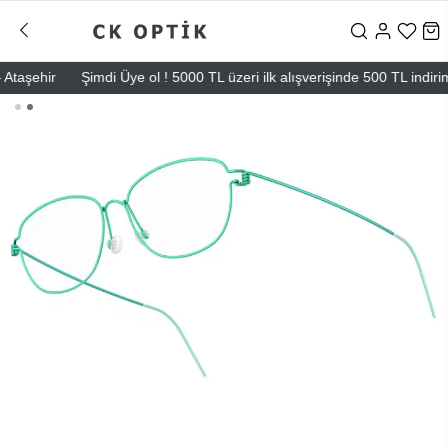
şehir
Şimdi Üye ol ! 5000 TL üzeri ilk alışverişinde 500 TL indirim