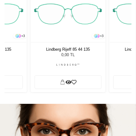
+
3
+
3
 44 135
Lindberg Rijeff 85 44 135
Lindbe
0,00 TL