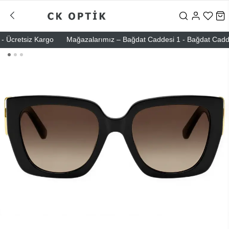
Ücretsiz Kargo
Mağazalarımız – Bağdat Caddesi 1 - Bağdat Caddesi 2 