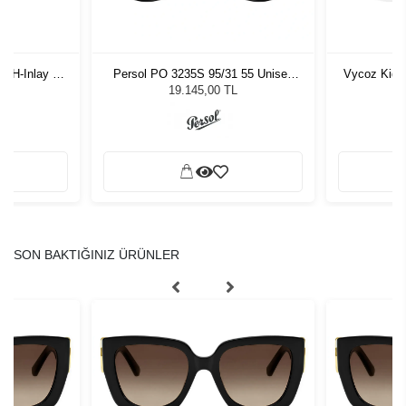
-H-Inlay 53-
Persol PO 3235S 95/31 55 Unisex
Vycoz Kids
Güneş Gözlüğü
19.145,00 TL
SON BAKTIĞINIZ ÜRÜNLER