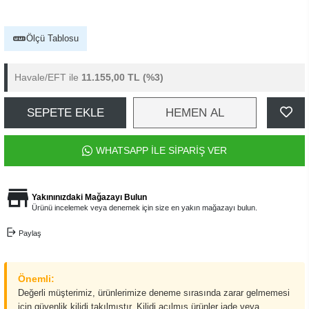
Ölçü Tablosu
Havale/EFT ile
11.155,00 TL
(%3)
SEPETE EKLE
HEMEN AL
WHATSAPP İLE SİPARİŞ VER
Yakınınızdaki Mağazayı Bulun
Ürünü incelemek veya denemek için size en yakın mağazayı bulun.
Paylaş
Önemli:
Değerli müşterimiz, ürünlerimize deneme sırasında zarar gelmemesi
için güvenlik kilidi takılmıştır. Kilidi açılmış ürünler iade veya