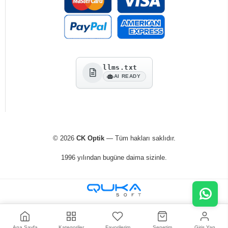
llms.txt
AI READY
© 2026
CK Optik
— Tüm hakları saklıdır.
1996 yılından bugüne daima sizinle.
Ana Sayfa
Kategoriler
Favorilerim
Sepetim
Giriş Yap