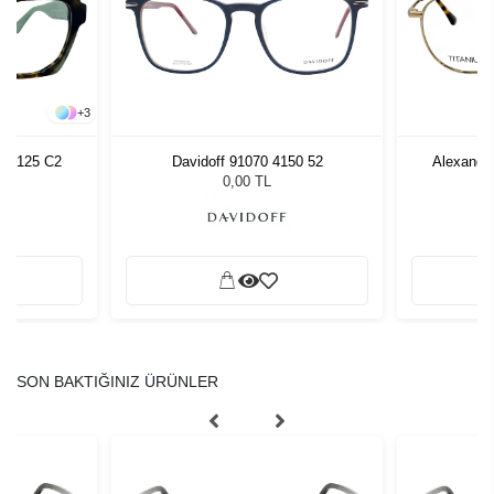
+
3
AW4125 C2
Davidoff 91070 4150 52
Alexande
0,00 TL
SON BAKTIĞINIZ ÜRÜNLER