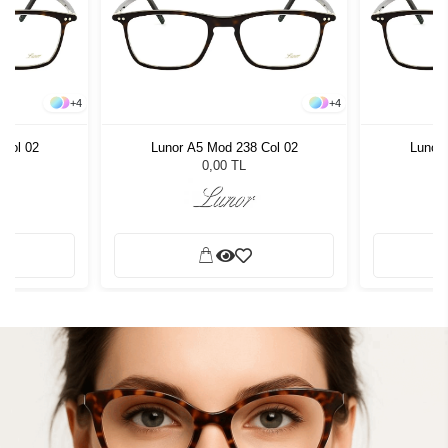
+
4
+
4
 Col 02
Lunor A5 Mod 238 Col 02
Lunor 
0,00 TL