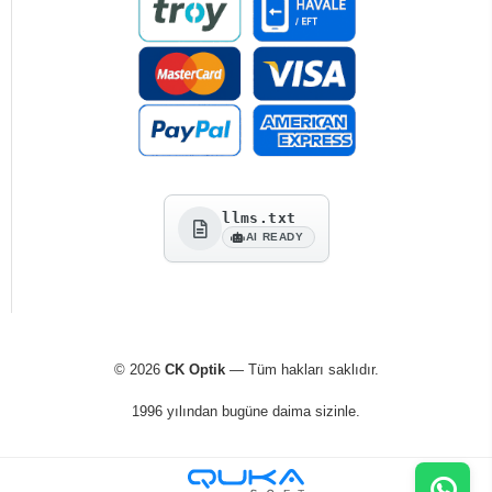
llms.txt
AI READY
© 2026
CK Optik
— Tüm hakları saklıdır.
1996 yılından bugüne daima sizinle.