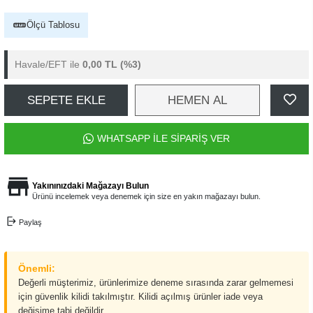
Ölçü Tablosu
Havale/EFT ile
0,00 TL
(%3)
SEPETE EKLE
HEMEN AL
WHATSAPP İLE SİPARİŞ VER
Yakınınızdaki Mağazayı Bulun
Ürünü incelemek veya denemek için size en yakın mağazayı bulun.
Paylaş
Önemli:
Değerli müşterimiz, ürünlerimize deneme sırasında zarar gelmemesi
için güvenlik kilidi takılmıştır. Kilidi açılmış ürünler iade veya
değişime tabi değildir.