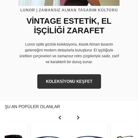
LUNOR | ZAMANSIZ ALMAN TASARIM KÜLTÜRÜ
VİNTAGE ESTETİK, EL
İŞÇİLİĞİ ZARAFET
Lunor optik gözlük koleksiyonu, klasik Alman tasarım
geleneğini modern detaylarla buluşturur. El işçiliğiyle
üretilen çerçeveleri ve zamansız retro çizgileriyle sade, zarif
ve karakterli bir duruş sunar.
KOLEKSİYONU KEŞFET
ŞU AN POPÜLER OLANLAR