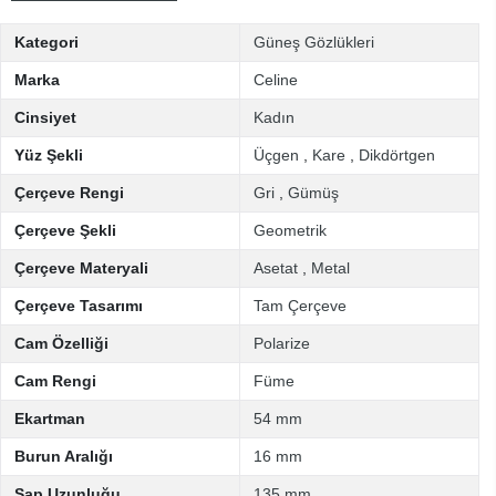
Kategori
Güneş Gözlükleri
Marka
Celine
Cinsiyet
Kadın
Yüz Şekli
Üçgen
,
Kare
,
Dikdörtgen
Çerçeve Rengi
Gri
,
Gümüş
Çerçeve Şekli
Geometrik
Çerçeve Materyali
Asetat
,
Metal
Çerçeve Tasarımı
Tam Çerçeve
Cam Özelliği
Polarize
Cam Rengi
Füme
Ekartman
54 mm
Burun Aralığı
16 mm
Sap Uzunluğu
135 mm