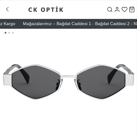
Kargo
Mağazalarımız – Bağdat Caddesi 1 - Bağdat Caddesi 2 - Nişanta