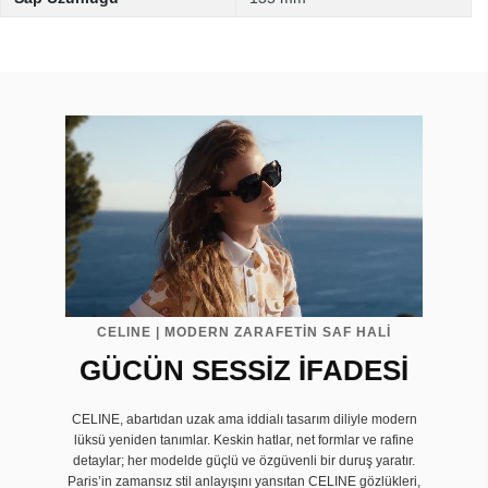
CELINE | MODERN ZARAFETİN SAF HALİ
GÜCÜN SESSİZ İFADESİ
CELINE, abartıdan uzak ama iddialı tasarım diliyle modern
lüksü yeniden tanımlar. Keskin hatlar, net formlar ve rafine
detaylar; her modelde güçlü ve özgüvenli bir duruş yaratır.
Paris’in zamansız stil anlayışını yansıtan CELINE gözlükleri,