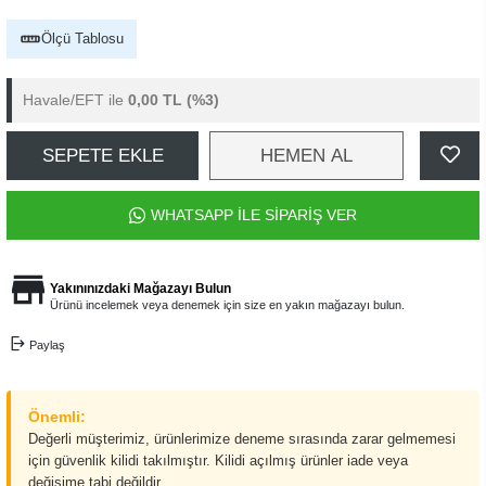
Ölçü Tablosu
Havale/EFT ile
0,00 TL
(%3)
SEPETE EKLE
HEMEN AL
WHATSAPP İLE SİPARİŞ VER
Yakınınızdaki Mağazayı Bulun
Ürünü incelemek veya denemek için size en yakın mağazayı bulun.
Paylaş
Önemli:
Değerli müşterimiz, ürünlerimize deneme sırasında zarar gelmemesi
için güvenlik kilidi takılmıştır. Kilidi açılmış ürünler iade veya
değişime tabi değildir.