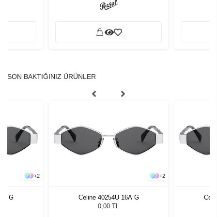
SON BAKTIĞINIZ ÜRÜNLER
+
2
+
2
16A G
Celine 40254U 16A G
Celi
0,00 TL