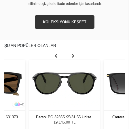
stilini net çizgilerle ifade edenler için tasarlandı.
KOLEKSİYONU KEŞFET
ŞU AN POPÜLER OLANLAR
+
2
261 631373
Persol PO 3235S 95/31 55 Unisex
Carrera 3
zlüğü
Güneş Gözlüğü
L
19.145,00 TL