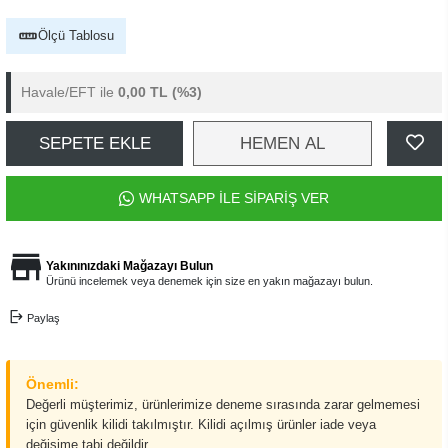
Ölçü Tablosu
Havale/EFT ile
0,00 TL
(%3)
SEPETE EKLE
HEMEN AL
WHATSAPP İLE SİPARİŞ VER
Yakınınızdaki Mağazayı Bulun
Ürünü incelemek veya denemek için size en yakın mağazayı bulun.
Paylaş
Önemli:
Değerli müşterimiz, ürünlerimize deneme sırasında zarar gelmemesi
için güvenlik kilidi takılmıştır. Kilidi açılmış ürünler iade veya
değişime tabi değildir.