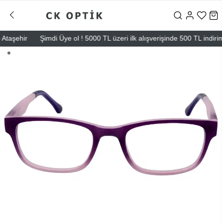
aşehir
Şimdi Üye ol ! 5000 TL üzeri ilk alışverişinde 500 TL indirim