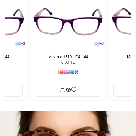
+
3
+
3
4 - 44
Minimix 1510 - C4 - 44
Minim
0,00 TL