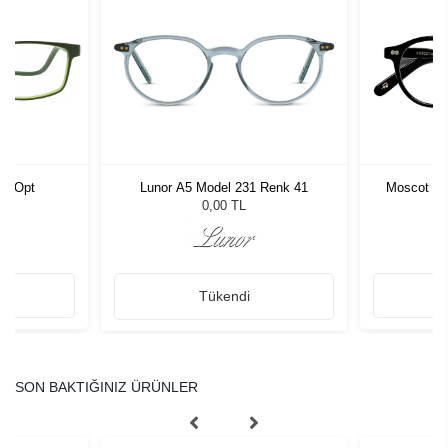
03 Opt
Lunor A5 Model 231 Renk 41
Moscot Mi
M
0,00 TL
Tükendi
SON BAKTIĞINIZ ÜRÜNLER