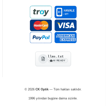
llms.txt
AI READY
© 2026
CK Optik
— Tüm hakları saklıdır.
1996 yılından bugüne daima sizinle.