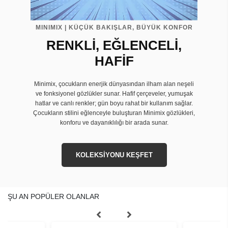
MINIMIX | KÜÇÜK BAKIŞLAR, BÜYÜK KONFOR
RENKLİ, EĞLENCELİ,
HAFİF
Minimix, çocukların enerjik dünyasından ilham alan neşeli
ve fonksiyonel gözlükler sunar. Hafif çerçeveler, yumuşak
hatlar ve canlı renkler; gün boyu rahat bir kullanım sağlar.
Çocukların stilini eğlenceyle buluşturan Minimix gözlükleri,
konforu ve dayanıklılığı bir arada sunar.
KOLEKSİYONU KEŞFET
ŞU AN POPÜLER OLANLAR