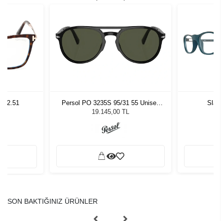
2 02.51
Persol PO 3235S 95/31 55 Unisex
Slas
Güneş Gözlüğü
19.145,00 TL
SON BAKTIĞINIZ ÜRÜNLER