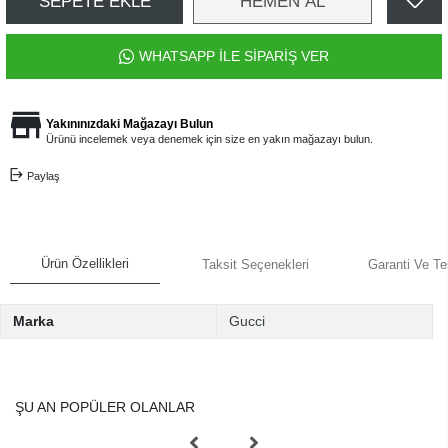
SEPETE EKLE
HEMEN AL
WHATSAPP İLE SİPARİŞ VER
Yakınınızdaki Mağazayı Bulun
Ürünü incelemek veya denemek için size en yakın mağazayı bulun.
Paylaş
Ürün Özellikleri
Taksit Seçenekleri
Garanti Ve Te
Marka
Gucci
ŞU AN POPÜLER OLANLAR