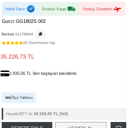
Yetkili Satıcı
Ücretsiz Kargo
Yurtdışı Gönderim
Gucci GG1802S 002
Barkod
:
612798845
(0) Yorum
Yorum Yap
35.226,73 TL
2.935,56 TL 'den başlayan taksitlerle
Ölçü Tablosu
Havale/EFT ile
34.169,93 TL
(%3)