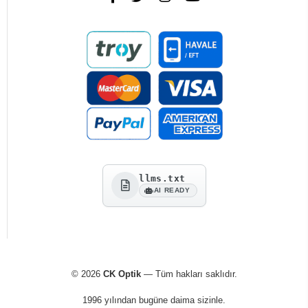
llms.txt
AI READY
© 2026
CK Optik
— Tüm hakları saklıdır.
1996 yılından bugüne daima sizinle.