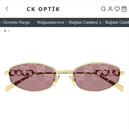
Ücretsiz Kargo
Mağazalarımız – Bağdat Caddesi 1 - Bağdat Caddesi 2 