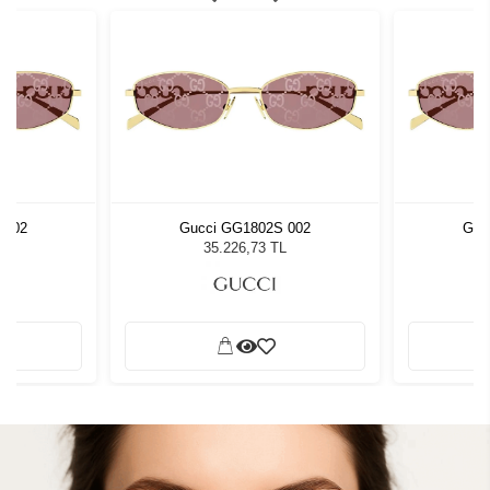
 002
Gucci GG1802S 002
Guc
L
35.226,73 TL