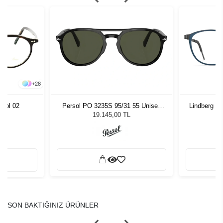
+
28
Persol PO 3235S 95/31 55 Unisex
Lindberg Sp
 Col 02
Güneş Gözlüğü
19.145,00 TL
SON BAKTIĞINIZ ÜRÜNLER