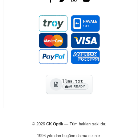
llms.txt
AI READY
© 2026
CK Optik
— Tüm hakları saklıdır.
1996 yılından bugüne daima sizinle.