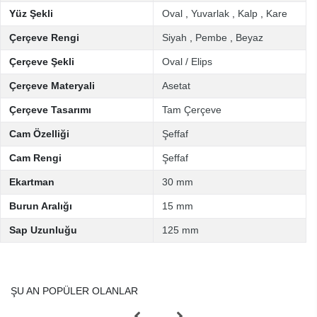
Yüz Şekli
Oval
,
Yuvarlak
,
Kalp
,
Kare
Çerçeve Rengi
Siyah
,
Pembe
,
Beyaz
Çerçeve Şekli
Oval / Elips
Çerçeve Materyali
Asetat
Çerçeve Tasarımı
Tam Çerçeve
Cam Özelliği
Şeffaf
Cam Rengi
Şeffaf
Ekartman
30 mm
Burun Aralığı
15 mm
Sap Uzunluğu
125 mm
ŞU AN POPÜLER OLANLAR