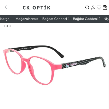
argo
Mağazalarımız – Bağdat Caddesi 1 - Bağdat Caddesi 2 - Nişantaş