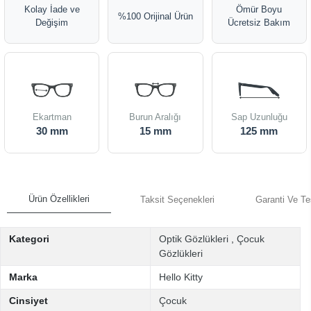
Kolay İade ve
Ömür Boyu
%100 Orijinal Ürün
Değişim
Ücretsiz Bakım
Ekartman
Burun Aralığı
Sap Uzunluğu
30 mm
15 mm
125 mm
Ürün Özellikleri
Taksit Seçenekleri
Garanti Ve Te
Kategori
Optik Gözlükleri
,
Çocuk
Gözlükleri
Marka
Hello Kitty
Cinsiyet
Çocuk