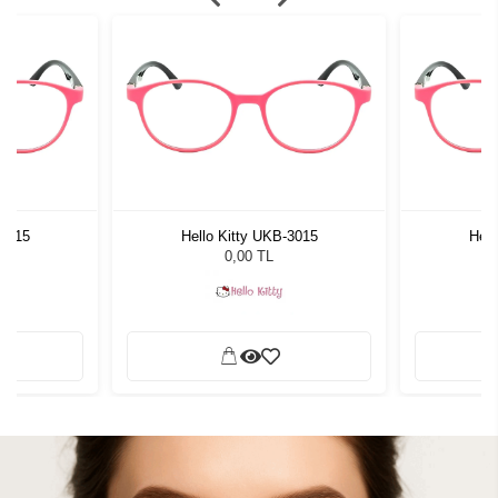
-3015
Hello Kitty UKB-3015
Hell
0,00 TL