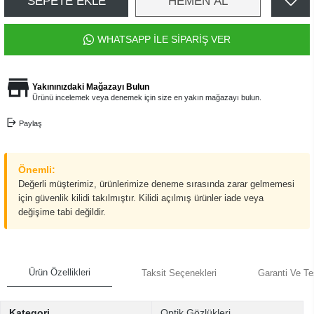
SEPETE EKLE
HEMEN AL
WHATSAPP İLE SİPARİŞ VER
Yakınınızdaki Mağazayı Bulun
Ürünü incelemek veya denemek için size en yakın mağazayı bulun.
Paylaş
Önemli:
Değerli müşterimiz, ürünlerimize deneme sırasında zarar gelmemesi
için güvenlik kilidi takılmıştır. Kilidi açılmış ürünler iade veya
değişime tabi değildir.
Ürün Özellikleri
Taksit Seçenekleri
Garanti Ve Te
Kategori
Optik Gözlükleri