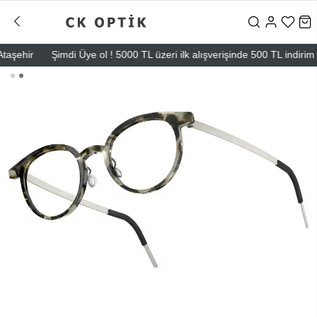
ehir
Şimdi Üye ol ! 5000 TL üzeri ilk alışverişinde 500 TL indirim