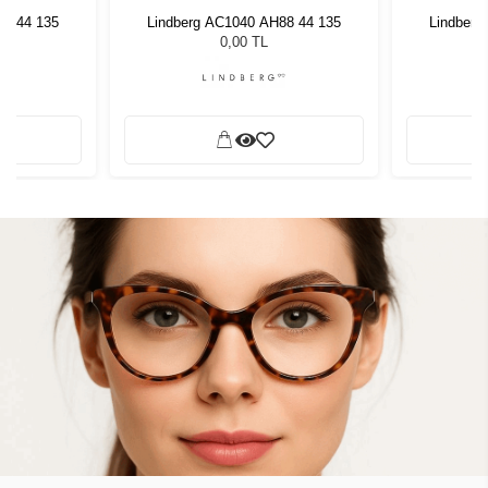
88 44 135
Lindberg AC1040 AH88 44 135
Lindberg
0,00 TL