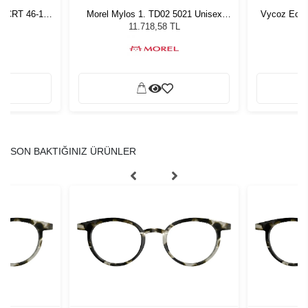
n CRT 46-17
Morel Mylos 1. TD02 5021 Unisex
Vycoz Ecow
Güneş Gözlüğü
11.718,58 TL
SON BAKTIĞINIZ ÜRÜNLER