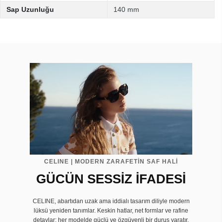
Sap Uzunluğu
140 mm
CELINE | MODERN ZARAFETİN SAF HALİ
GÜCÜN SESSİZ İFADESİ
CELINE, abartıdan uzak ama iddialı tasarım diliyle modern
lüksü yeniden tanımlar. Keskin hatlar, net formlar ve rafine
detaylar; her modelde güçlü ve özgüvenli bir duruş yaratır.