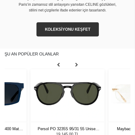
Paris’in zamansız stil anlayışını yansıtan CELINE gözlükleri,
stilini net çizgilerle ifade edenler için tasarlandı.
KOLEKSİYONU KEŞFET
ŞU AN POPÜLER OLANLAR
1S-400 Matte
Persol PO 3235S 95/31 55 Unisex
Maybach T
Gözlüğü
Güneş Gözlüğü
19.145,00 TL