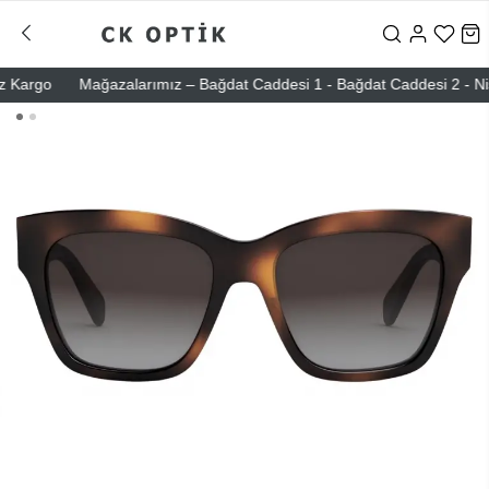
argo
Mağazalarımız – Bağdat Caddesi 1 - Bağdat Caddesi 2 - Nişantaş