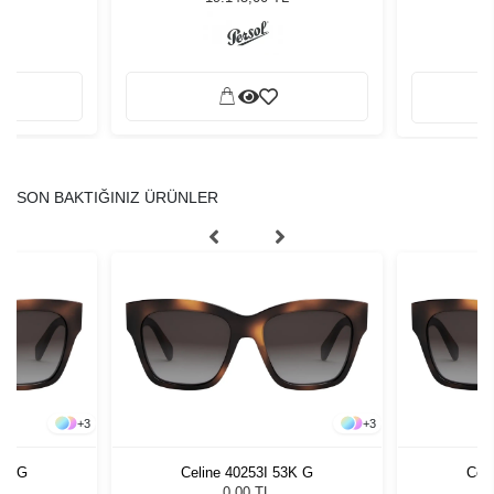
SON BAKTIĞINIZ ÜRÜNLER
+
3
+
3
3K G
Celine 40253I 53K G
Cel
0,00 TL