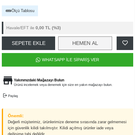
Ölçü Tablosu
Havale/EFT ile
0,00 TL
(%3)
SEPETE EKLE
HEMEN AL
WHATSAPP İLE SİPARİŞ VER
Yakınınızdaki Mağazayı Bulun
Ürünü incelemek veya denemek için size en yakın mağazayı bulun.
Paylaş
Önemli:
Değerli müşterimiz, ürünlerimize deneme sırasında zarar gelmemesi
için güvenlik kilidi takılmıştır. Kilidi açılmış ürünler iade veya
değişime tabi değildir.