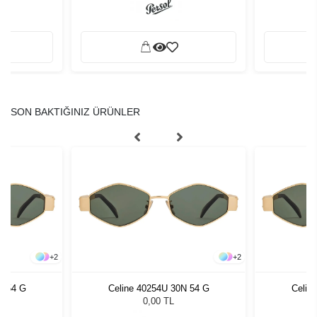
SON BAKTIĞINIZ ÜRÜNLER
+
2
+
2
N 54 G
Celine 40254U 30N 54 G
Celin
0,00 TL