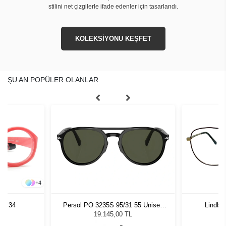
stilini net çizgilerle ifade edenler için tasarlandı.
KOLEKSİYONU KEŞFET
ŞU AN POPÜLER OLANLAR
+
4
3 - 34
Persol PO 3235S 95/31 55 Unisex
Lindber
Güneş Gözlüğü
19.145,00 TL