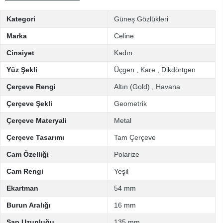
Kategori
Güneş Gözlükleri
Marka
Celine
Cinsiyet
Kadın
Yüz Şekli
Üçgen
,
Kare
,
Dikdörtgen
Çerçeve Rengi
Altın (Gold)
,
Havana
Çerçeve Şekli
Geometrik
Çerçeve Materyali
Metal
Çerçeve Tasarımı
Tam Çerçeve
Cam Özelliği
Polarize
Cam Rengi
Yeşil
Ekartman
54 mm
Burun Aralığı
16 mm
Sap Uzunluğu
135 mm