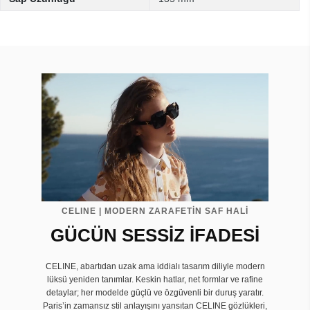
CELINE | MODERN ZARAFETİN SAF HALİ
GÜCÜN SESSİZ İFADESİ
CELINE, abartıdan uzak ama iddialı tasarım diliyle modern
lüksü yeniden tanımlar. Keskin hatlar, net formlar ve rafine
detaylar; her modelde güçlü ve özgüvenli bir duruş yaratır.
Paris’in zamansız stil anlayışını yansıtan CELINE gözlükleri,