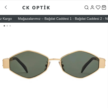
argo
Mağazalarımız – Bağdat Caddesi 1 - Bağdat Caddesi 2 - Nişanta