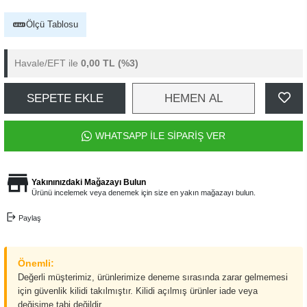
Ölçü Tablosu
Havale/EFT ile
0,00 TL
(%3)
SEPETE EKLE
HEMEN AL
WHATSAPP İLE SİPARİŞ VER
Yakınınızdaki Mağazayı Bulun
Ürünü incelemek veya denemek için size en yakın mağazayı bulun.
Paylaş
Önemli:
Değerli müşterimiz, ürünlerimize deneme sırasında zarar gelmemesi
için güvenlik kilidi takılmıştır. Kilidi açılmış ürünler iade veya
değişime tabi değildir.