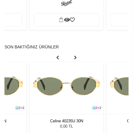
SON BAKTIĞINIZ ÜRÜNLER
+
2
+
2
 30N
Celine 40235U 30N
Cel
0,00 TL