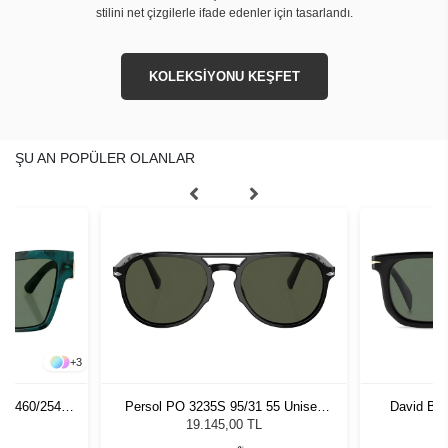
stilini net çizgilerle ifade edenler için tasarlandı.
KOLEKSİYONU KEŞFET
ŞU AN POPÜLER OLANLAR
+
3
0 3460/254
Persol PO 3235S 95/31 55 Unisex
David Be
zlüğü
Güneş Gözlüğü
8503351 
L
19.145,00 TL