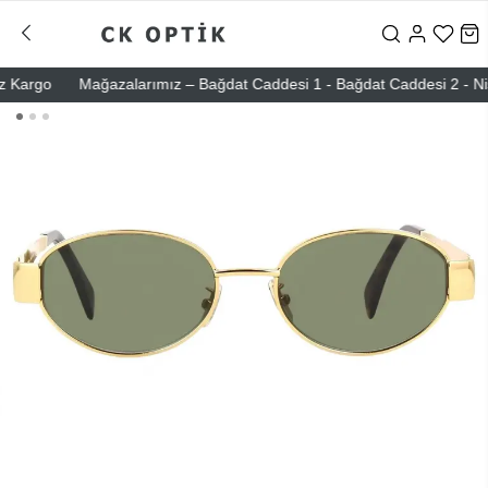
argo
Mağazalarımız – Bağdat Caddesi 1 - Bağdat Caddesi 2 - Nişanta