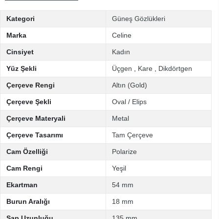
Kategori
Güneş Gözlükleri
Marka
Celine
Cinsiyet
Kadın
Yüz Şekli
Üçgen
,
Kare
,
Dikdörtgen
Çerçeve Rengi
Altın (Gold)
Çerçeve Şekli
Oval / Elips
Çerçeve Materyali
Metal
Çerçeve Tasarımı
Tam Çerçeve
Cam Özelliği
Polarize
Cam Rengi
Yeşil
Ekartman
54 mm
Burun Aralığı
18 mm
Sap Uzunluğu
135 mm