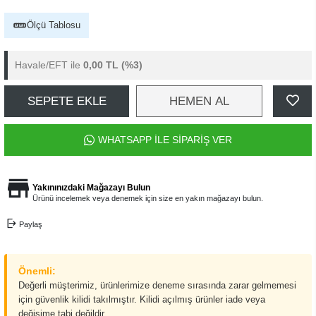
Ölçü Tablosu
Havale/EFT ile
0,00 TL
(%3)
SEPETE EKLE
HEMEN AL
WHATSAPP İLE SİPARİŞ VER
Yakınınızdaki Mağazayı Bulun
Ürünü incelemek veya denemek için size en yakın mağazayı bulun.
Paylaş
Önemli:
Değerli müşterimiz, ürünlerimize deneme sırasında zarar gelmemesi
için güvenlik kilidi takılmıştır. Kilidi açılmış ürünler iade veya
değişime tabi değildir.