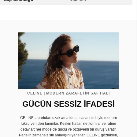
CELINE | MODERN ZARAFETİN SAF HALİ
GÜCÜN SESSİZ İFADESİ
CELINE, abartıdan uzak ama iddialı tasarım diliyle modern
lüksü yeniden tanımlar. Keskin hatlar, net formlar ve rafine
detaylar; her modelde güçlü ve özgüvenli bir duruş yaratır.
Paris’in zamansız stil anlayışını yansıtan CELINE gözlükleri,