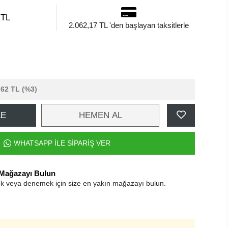
 TL
2.062,17 TL 'den başlayan taksitlerle
,62 TL
(%3)
LE
HEMEN AL
WHATSAPP İLE SİPARİŞ VER
 Mağazayı Bulun
k veya denemek için size en yakın mağazayı bulun.