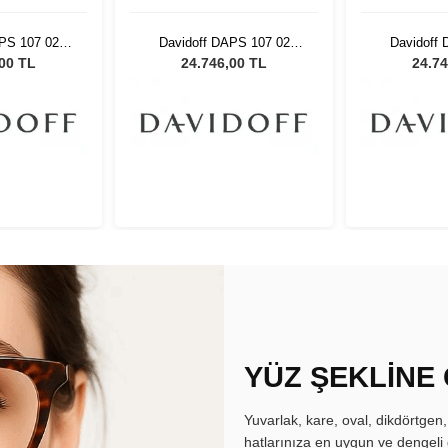
PS 107 02
Davidoff DAPS 107 02
Davidoff
ş Gözlüğü
Unisex Güneş Gözlüğü
Unisex G
,00 TL
24.746,00 TL
24.74
YÜZ ŞEKLİNE
Yuvarlak, kare, oval, dikdörtgen
hatlarınıza en uygun ve dengeli 