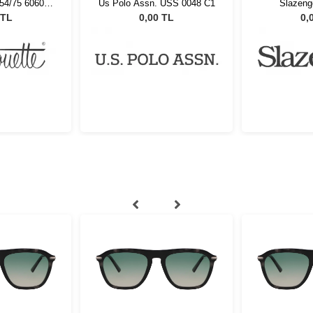
 USS 0048 C1
Slazenger 8822 C3
Prada PR07
 TL
0,00 TL
0,