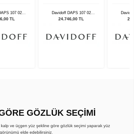
 DAPS 107 02
Davidoff DAPS 107 02
Davido
üneş Gözlüğü
Unisex Güneş Gözlüğü
Unisex
6,00 TL
24.746,00 TL
24.
 GÖRE GÖZLÜK SEÇİMİ
, kalp ve üçgen yüz şekline göre gözlük seçimi yaparak yüz
görünümü elde edebilirsiniz.