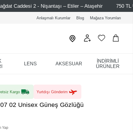
şantaşı – Etiler – Ataşehir
750 TL Üzeri Alışverişlerd
Anlaşmalı Kurumlar
Blog
Mağaza Yorumları
K
İNDİRİMLİ
LENS
AKSESUAR
I
ÜRÜNLER
etsiz Kargo
Yurtdışı Gönderim
107 02 Unisex Güneş Gözlüğü
m Yap