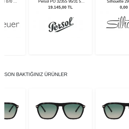
 95/31 55
Silhouette 2954/75 6060
Us Polo Assn.
Gözlüğü
52/19
0 TL
0,00 TL
0,00
SON BAKTIĞINIZ ÜRÜNLER