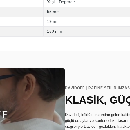
Yeşil
,
Degrade
55 mm
19 mm
150 mm
DAVIDOFF | RAFİNE STİLİN İMZAS
KLASİK, GÜ
Davidoff, köklü mirasından gelen kalite
güçlü detaylar ve konfor odaklı tasarı
çizgileriyle Davidoff gözlükleri, karakte