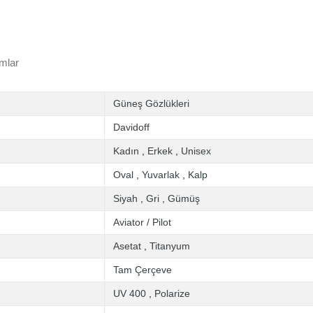
mlar
Güneş Gözlükleri
Davidoff
Kadın
,
Erkek
,
Unisex
Oval
,
Yuvarlak
,
Kalp
Siyah
,
Gri
,
Gümüş
Aviator / Pilot
Asetat
,
Titanyum
Tam Çerçeve
UV 400
,
Polarize