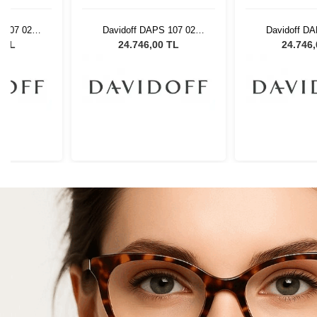
 107 02
Davidoff DAPS 107 02
Davidoff DA
Gözlüğü
Unisex Güneş Gözlüğü
Unisex Güne
0 TL
24.746,00 TL
24.746