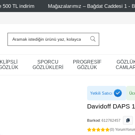
Mağazalarımız – Bağdat Caddesi 1 - Bağdat Caddesi 2 - Ni
KLİPSLİ
SPORCU
PROGRESİF
GÖZLÜ
GÖZLÜK
GÖZLÜKLERİ
GÖZLÜK
CAMLAR
Yetkili Satıcı
Ücr
Davidoff DAPS 
Barkod
:
612762457
(0) Yorum
Yoru