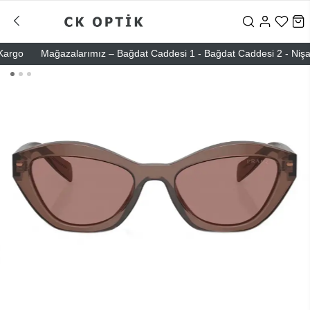
go
Mağazalarımız – Bağdat Caddesi 1 - Bağdat Caddesi 2 - Nişantaşı 