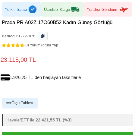
Yetkili Satıcı
Ücretsiz Kargo
Yurtdışı Gönderim
Prada PR A02Z 17O60B52 Kadın Güneş Gözlüğü
Barkod
:
612727876
(0) Yorum
Yorum Yap
23.115,00 TL
1.926,25 TL 'den başlayan taksitlerle
Ölçü Tablosu
Havale/EFT ile
22.421,55 TL
(%3)