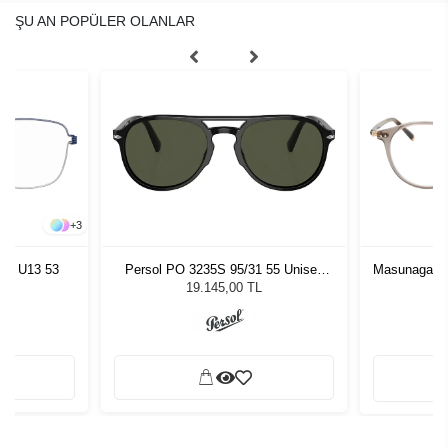
ŞU AN POPÜLER OLANLAR
+
3
25M U13 53
Persol PO 3235S 95/31 55 Unisex
Masunaga G
Güneş Gözlüğü
19.145,00 TL