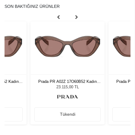
SON BAKTIĞINIZ ÜRÜNLER
B52 Kadın
Prada PR A02Z 17O60B52 Kadın
Prada PR
ğü
Güneş Gözlüğü
G
L
23.115,00 TL
Tükendi