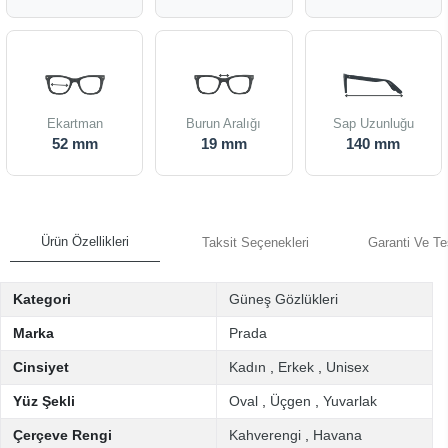
Ekartman
Burun Aralığı
Sap Uzunluğu
52 mm
19 mm
140 mm
Ürün Özellikleri
Taksit Seçenekleri
Garanti Ve Te
Kategori
Güneş Gözlükleri
Marka
Prada
Cinsiyet
Kadın
,
Erkek
,
Unisex
Yüz Şekli
Oval
,
Üçgen
,
Yuvarlak
Çerçeve Rengi
Kahverengi
,
Havana