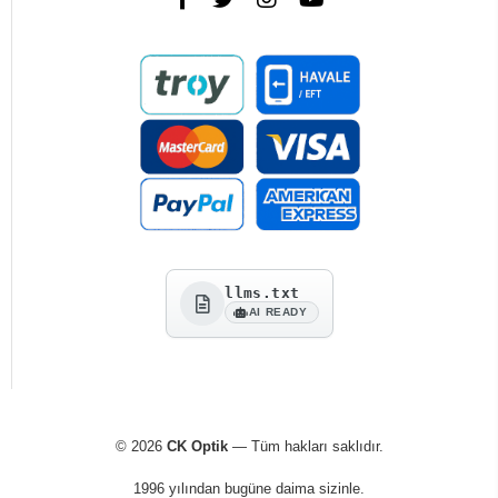
llms.txt
AI READY
© 2026
CK Optik
— Tüm hakları saklıdır.
1996 yılından bugüne daima sizinle.