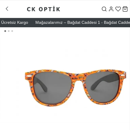
cretsiz Kargo
Mağazalarımız – Bağdat Caddesi 1 - Bağdat Caddesi 2 -