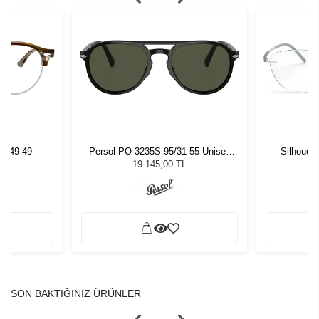
5749 49
Persol PO 3235S 95/31 55 Unisex
Silhouet
Güneş Gözlüğü
19.145,00 TL
SON BAKTIĞINIZ ÜRÜNLER