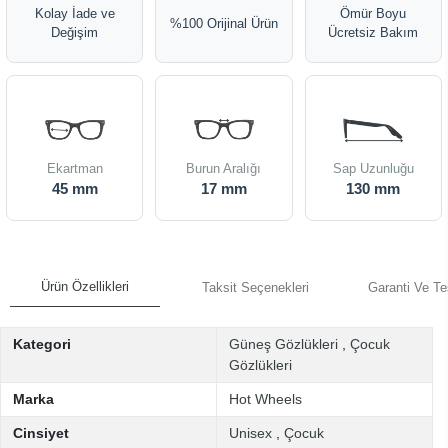
Kolay İade ve
Ömür Boyu
%100 Orijinal Ürün
Değişim
Ücretsiz Bakım
Ekartman
Burun Aralığı
Sap Uzunluğu
45 mm
17 mm
130 mm
Ürün Özellikleri
Taksit Seçenekleri
Garanti Ve Te
Kategori
Güneş Gözlükleri
,
Çocuk
Gözlükleri
Marka
Hot Wheels
Cinsiyet
Unisex
,
Çocuk