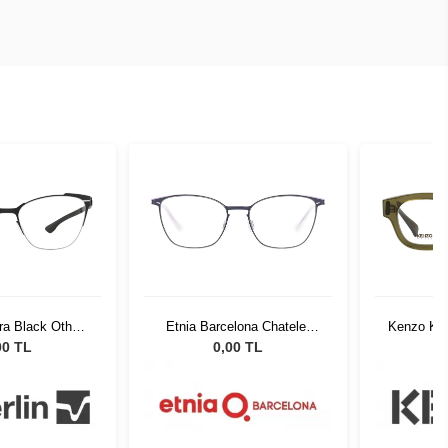
ara Black Other
Etnia Barcelona Chatelet
Kenzo KZ 
moke
BLPK 53
00 TL
0,00 TL