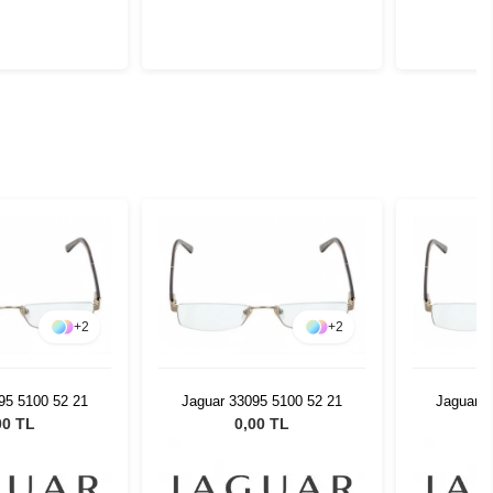
+
2
+
2
95 5100 52 21
Jaguar 33095 5100 52 21
Jaguar 3
00 TL
0,00 TL