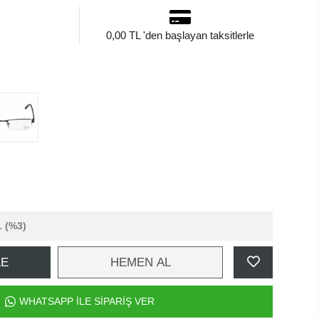
0,00 TL 'den başlayan taksitlerle
L
(%3)
LE
HEMEN AL
WHATSAPP İLE SİPARİŞ VER