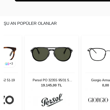
ŞU AN POPÜLER OLANLAR
+
3
 052 51-19
Persol PO 3235S 95/31 55
Giorgio Arma
Unisex Güneş Gözlüğü
3001
L
19.145,00 TL
0,00