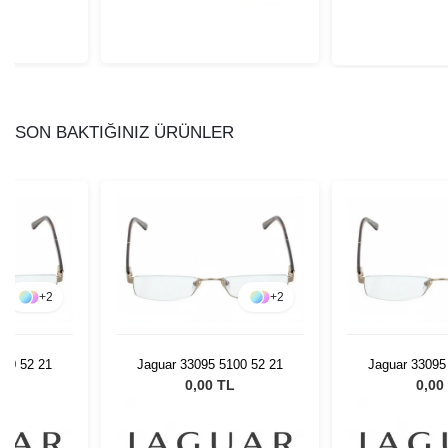
SON BAKTIĞINIZ ÜRÜNLER
+
2
+
2
100 52 21
Jaguar 33095 5100 52 21
Jaguar 33095
L
0,00 TL
0,00