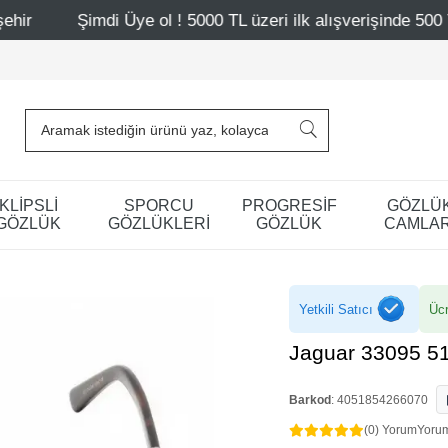
 Üye ol ! 5000 TL üzeri ilk alışverişinde 500 TL indirim
KLİPSLİ
SPORCU
PROGRESİF
GÖZLÜ
GÖZLÜK
GÖZLÜKLERİ
GÖZLÜK
CAMLAR
Yetkili Satıcı
Ücr
Jaguar 33095 5
Barkod
:
4051854266070
(0) Yorum
Yoru