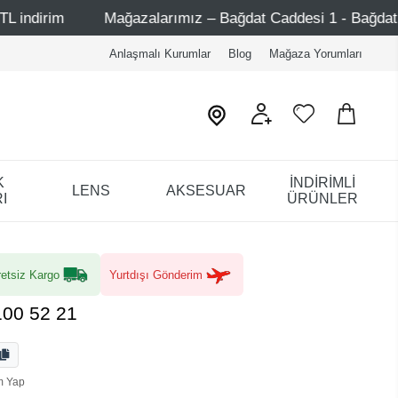
Mağazalarımız – Bağdat Caddesi 1 - Bağdat Caddesi 2 - Nişa
Anlaşmalı Kurumlar
Blog
Mağaza Yorumları
K
İNDİRİMLİ
LENS
AKSESUAR
I
ÜRÜNLER
etsiz Kargo
Yurtdışı Gönderim
100 52 21
m Yap