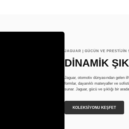
JAGUAR | GÜCÜN VE PRESTİJİN 
DİNAMİK ŞIK
Jaguar, otomotiv dünyasından gelen ilh
formlar, dayanıklı materyaller ve sofistik
sunar. Jaguar, gücü ve şıklığı bir arada
KOLEKSİYONU KEŞFET