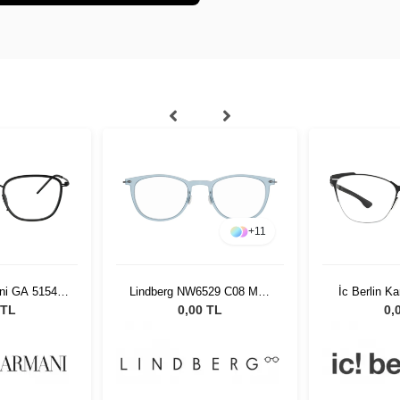
+
11
ni GA 5154
Lindberg NW6529 C08 M10
İc Berlin K
 53
49802
S
 TL
0,00 TL
0,