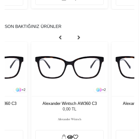
SON BAKTIĞINIZ ÜRÜNLER
+
2
+
2
AW360 C3
Alexander Wintsch AW360 C3
Alexand
0,00 TL