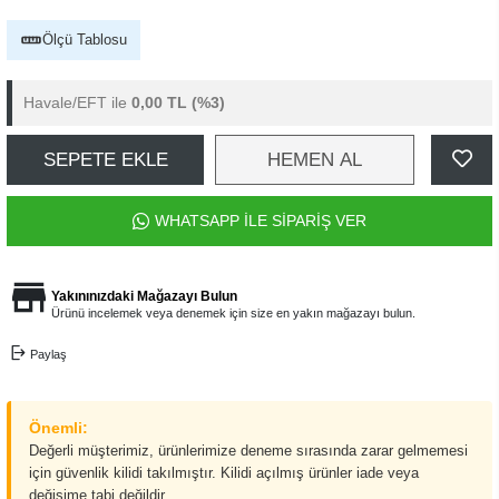
Ölçü Tablosu
Havale/EFT ile
0,00 TL
(%3)
SEPETE EKLE
HEMEN AL
WHATSAPP İLE SİPARİŞ VER
Yakınınızdaki Mağazayı Bulun
Ürünü incelemek veya denemek için size en yakın mağazayı bulun.
Paylaş
Önemli:
Değerli müşterimiz, ürünlerimize deneme sırasında zarar gelmemesi
için güvenlik kilidi takılmıştır. Kilidi açılmış ürünler iade veya
değişime tabi değildir.