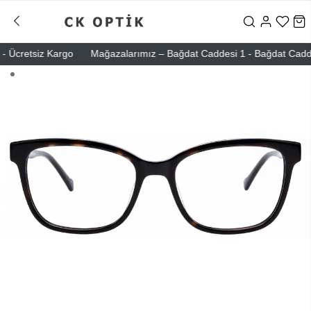
Ücretsiz Kargo
Mağazalarımız – Bağdat Caddesi 1 - Bağdat Caddesi 2 