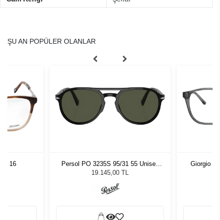
ŞU AN POPÜLER OLANLAR
 54 16
Persol PO 3235S 95/31 55 Unisex
Giorgio A
Güneş Gözlüğü
19.145,00 TL