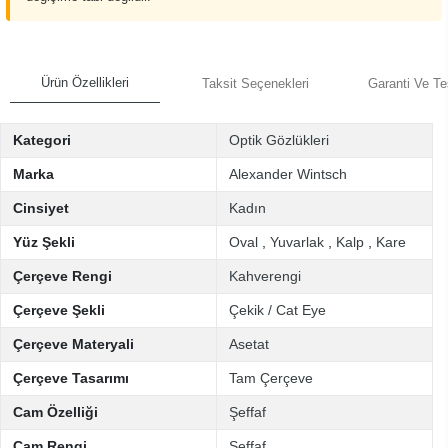
Ürün Özellikleri
Taksit Seçenekleri
Garanti Ve Te
Kategori
Optik Gözlükleri
Marka
Alexander Wintsch
Cinsiyet
Kadın
Yüz Şekli
Oval
,
Yuvarlak
,
Kalp
,
Kare
Çerçeve Rengi
Kahverengi
Çerçeve Şekli
Çekik / Cat Eye
Çerçeve Materyali
Asetat
Çerçeve Tasarımı
Tam Çerçeve
Cam Özelliği
Şeffaf
Cam Rengi
Şeffaf