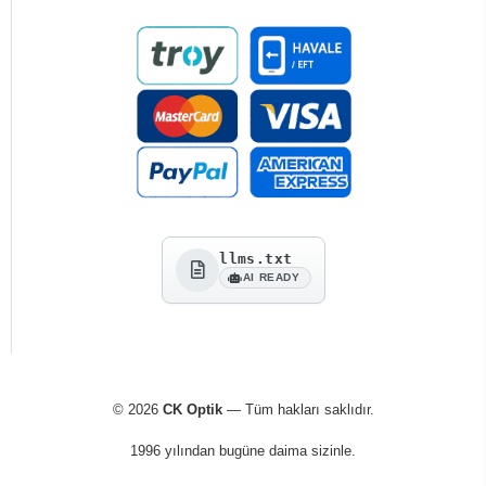
llms.txt
AI READY
© 2026
CK Optik
— Tüm hakları saklıdır.
1996 yılından bugüne daima sizinle.