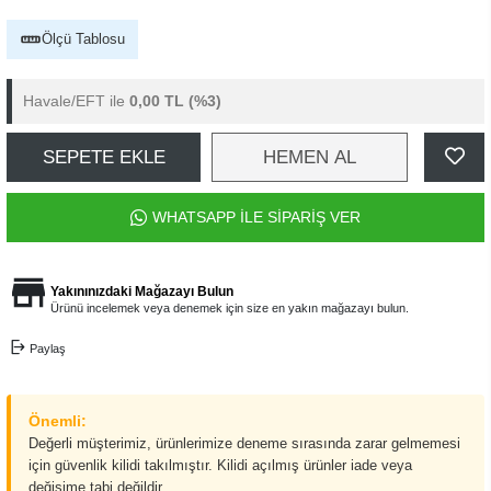
Ölçü Tablosu
Havale/EFT ile
0,00 TL
(%3)
SEPETE EKLE
HEMEN AL
WHATSAPP İLE SİPARİŞ VER
Yakınınızdaki Mağazayı Bulun
Ürünü incelemek veya denemek için size en yakın mağazayı bulun.
Paylaş
Önemli:
Değerli müşterimiz, ürünlerimize deneme sırasında zarar gelmemesi
için güvenlik kilidi takılmıştır. Kilidi açılmış ürünler iade veya
değişime tabi değildir.