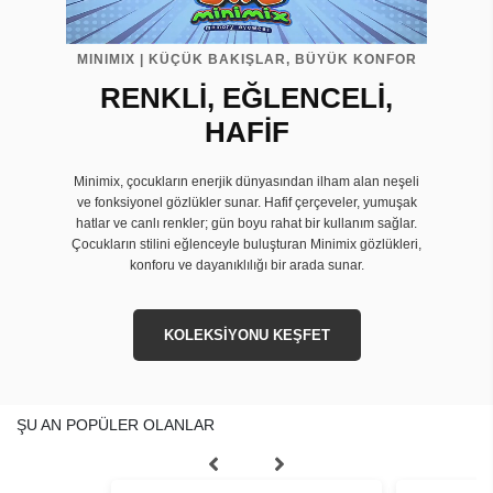
MINIMIX | KÜÇÜK BAKIŞLAR, BÜYÜK KONFOR
RENKLİ, EĞLENCELİ,
HAFİF
Minimix, çocukların enerjik dünyasından ilham alan neşeli
ve fonksiyonel gözlükler sunar. Hafif çerçeveler, yumuşak
hatlar ve canlı renkler; gün boyu rahat bir kullanım sağlar.
Çocukların stilini eğlenceyle buluşturan Minimix gözlükleri,
konforu ve dayanıklılığı bir arada sunar.
KOLEKSİYONU KEŞFET
ŞU AN POPÜLER OLANLAR