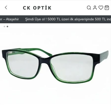
 Ataşehir
Şimdi Üye ol ! 5000 TL üzeri ilk alışverişinde 500 TL indiri