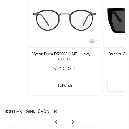
+
5
11 21 - 54
Vycoz Durra DR9003 LIME-H İnlay 47-
Dolce & Gab
zlüğü
21
G
L
0,00 TL
Tükendi
SON BAKTIĞINIZ ÜRÜNLER