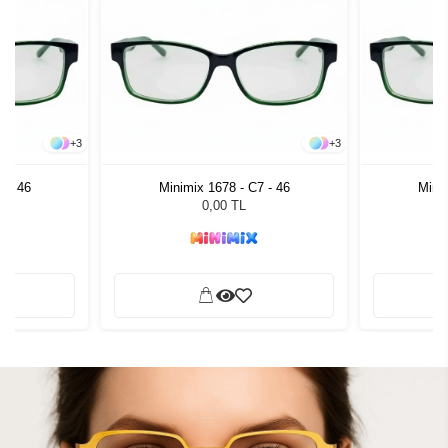
+
3
+
3
7 - 46
Minimix 1678 - C7 - 46
Minim
0,00 TL