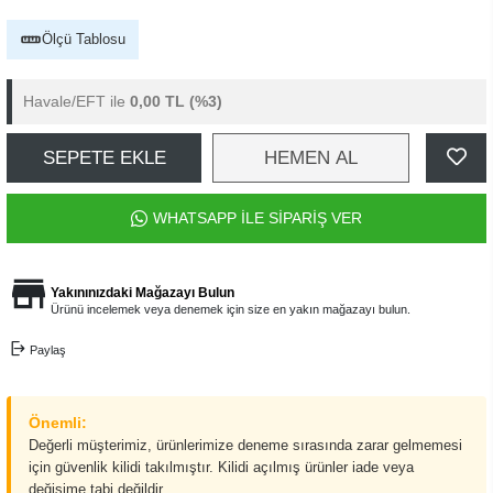
Ölçü Tablosu
Havale/EFT ile
0,00 TL
(%3)
SEPETE EKLE
HEMEN AL
WHATSAPP İLE SİPARİŞ VER
Yakınınızdaki Mağazayı Bulun
Ürünü incelemek veya denemek için size en yakın mağazayı bulun.
Paylaş
Önemli:
Değerli müşterimiz, ürünlerimize deneme sırasında zarar gelmemesi
için güvenlik kilidi takılmıştır. Kilidi açılmış ürünler iade veya
değişime tabi değildir.