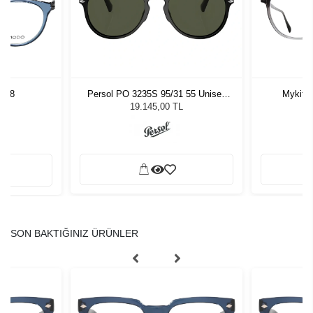
 48
Persol PO 3235S 95/31 55 Unisex
Mykita
Güneş Gözlüğü
19.145,00 TL
SON BAKTIĞINIZ ÜRÜNLER