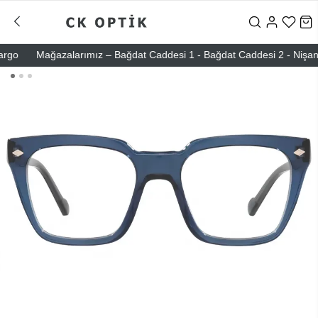
o
Mağazalarımız – Bağdat Caddesi 1 - Bağdat Caddesi 2 - Nişantaşı 