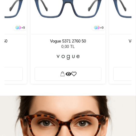
+
9
+
9
0 50
Vogue 5371 2760 50
Vog
0,00 TL