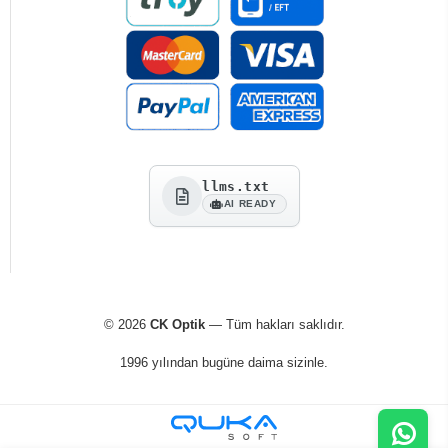
llms.txt
AI READY
© 2026
CK Optik
— Tüm hakları saklıdır.
1996 yılından bugüne daima sizinle.